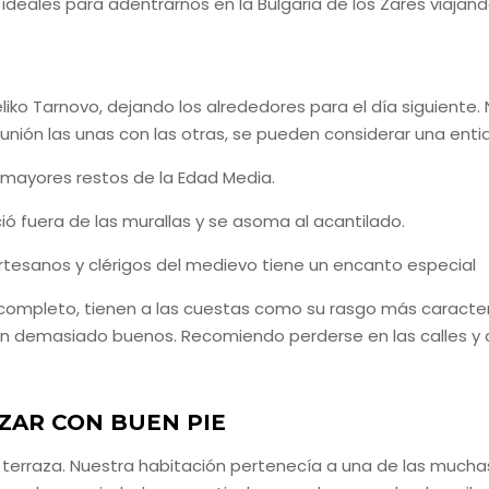
es ideales para adentrarnos en la Bulgaria de los Zares viaja
 Tarnovo, dejando los alrededores para el día siguiente. Nue
 unión las unas con las otras, se pueden considerar una enti
 mayores restos de la Edad Media.
eció fuera de las murallas y se asoma al acantilado.
e artesanos y clérigos del medievo tiene un encanto especial
completo, tienen a las cuestas como su rasgo más caracterí
son demasiado buenos. Recomiendo perderse en las calles y
ZAR CON BUEN PIE
a terraza. Nuestra habitación pertenecía a una de las mucha