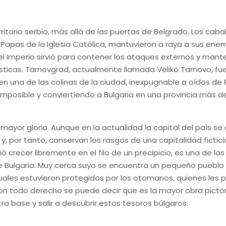
ritorio serbio, más allá de las puertas de Belgrado. Los cabal
 Papas de la Iglesia Católica, mantuvieron a raya a sus en
 del Imperio sirvió para contener los ataques externos y ma
tísticas. Tarnovgrad, actualmente llamada Veliko Tarnovo, fu
en una de las colinas de la ciudad, inexpugnable a oídos de 
 imposible y conviertiendo a Bulgaria en una provincia más d
mayor gloria. Aunque en la actualidad la capital del país se
y, por tanto, conservan los rasgos de una capitalidad fictic
ió crecer libremente en el filo de un precipicio, es una de l
 de Bulgaria. Muy cerca suyo se encuentra un pequeño puebl
les estuvieron protegidos por los otomanos, quienes les perm
e con todo derecho se puede decir que es la mayor obra pict
a base y salir a descubrir estos tesoros búlgaros.