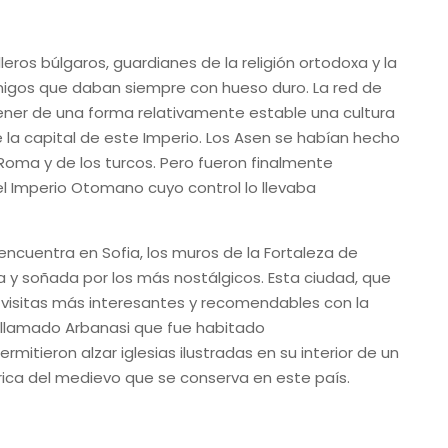
leros búlgaros, guardianes de la religión ortodoxa y la
emigos que daban siempre con hueso duro. La red de
ntener de una forma relativamente estable una cultura
e la capital de este Imperio. Los Asen se habían hecho
Roma y de los turcos. Pero fueron finalmente
el Imperio Otomano cuyo control lo llevaba
 encuentra en Sofia, los muros de la Fortaleza de
ia y soñada por los más nostálgicos. Esta ciudad, que
as visitas más interesantes y recomendables con la
o llamado Arbanasi que fue habitado
itieron alzar iglesias ilustradas en su interior de un
órica del medievo que se conserva en este país.