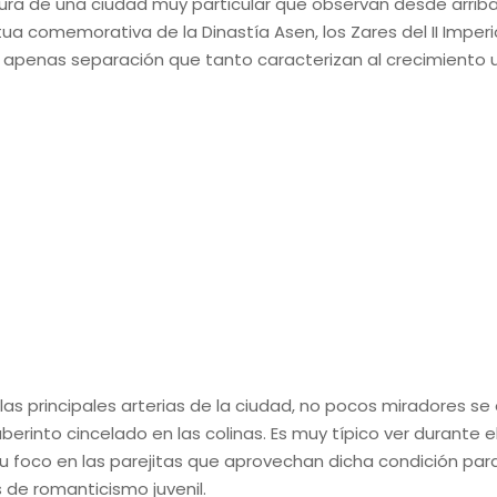
ura de una ciudad muy particular que observan desde arriba l
ua comemorativa de la Dinastía Asen, los Zares del II Imperio
in apenas separación que tanto caracterizan al crecimiento
 las principales arterias de la ciudad, no pocos miradores se
rinto cincelado en las colinas. Es muy típico ver durante e
 foco en las parejitas que aprovechan dicha condición para 
de romanticismo juvenil.