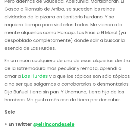
Pero además de Sauceda, Aceitunilla, Martilandrán, El
Gasco o Riomalo de Arriba, se suceden los reinos
olvidados de la pizarra en territorio hurdano. Y se
requiere tiempo para visitarlos todos. Me vienen a la
mente alquerías como Horcajo, Las Erías o El Moral (ya
despoblado completamente) donde salir a buscar la
esencia de Las Hurdes.
En un rincón cualquiera de una de esas alquerías dentro
de la Extremadura más peculiar y remota, aprendí a
amar a
Las Hurdes
y a que los tópicos son sólo tópicos
a no ser que salgamos a corroborarlos o desmontarlos.
Dijo Buñuel tierra sin pan. Y Unamuno, tierra hija de los
hombres. Me gusta más eso de tierra por descubrir…
Sele
+ En Twitter
@elrincondesele