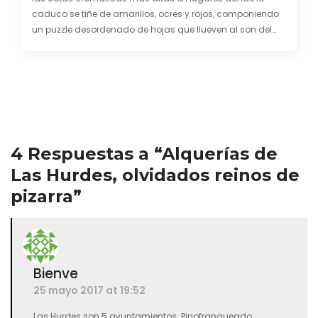
caduco se tiñe de amarillos, ocres y rojos, componiendo
un puzzle desordenado de hojas que llueven al son del
viento para cubrir la tierra de hermosos tapices. Cada
año por estas fechas me gusta…
4 Respuestas a “Alquerías de
Las Hurdes, olvidados reinos de
pizarra”
Bienve
25 mayo 2017 at 19:52
Las Hurdes son 5 ayuntamientos. Pinofranqueado.