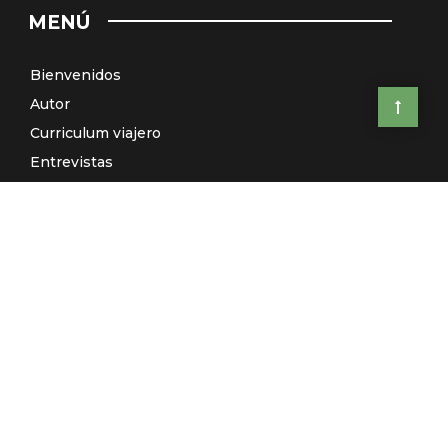
MENÚ
Bienvenidos
Autor
Curriculum viajero
Entrevistas
Países
Artículos
Relatos
Viajes de autor: ¿Te vienes conmigo?
El Galeón de Manila (Radio)
Contacto