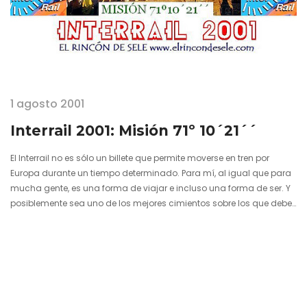
1 agosto 2001
Interrail 2001: Misión 71º 10´21´´
El Interrail no es sólo un billete que permite moverse en tren por
Europa durante un tiempo determinado. Para mí, al igual que para
mucha gente, es una forma de viajar e incluso una forma de ser. Y
posiblemente sea uno de los mejores cimientos sobre los que debe
construir todo aquel que se precie viajero libre e independiente. Bajo
presupuesto, improvisación y aventura son conceptos que van
indisolublemente unidos a este término. Qué mejor forma entonces
de constituir la base idónea de futuros…