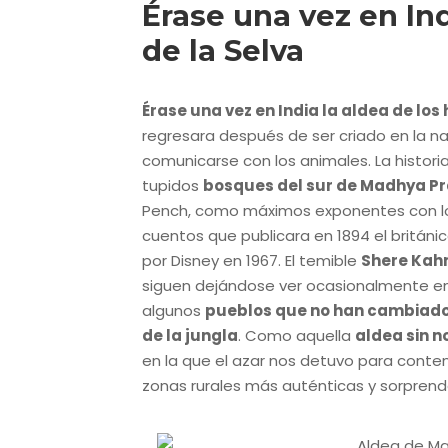
Érase una vez en Ind
de la Selva
Érase una vez en India la aldea de lo
regresara después de ser criado en la n
comunicarse con los animales. La histori
tupidos
bosques del sur de Madhya P
Pench, como máximos exponentes con los
cuentos que publicara en 1894 el británic
por Disney en 1967. El temible
Shere Kahn
siguen dejándose ver ocasionalmente en l
algunos
pueblos que no han cambiado 
de la jungla
. Como aquella
aldea sin 
en la que el azar nos detuvo para contem
zonas rurales más auténticas y sorpren