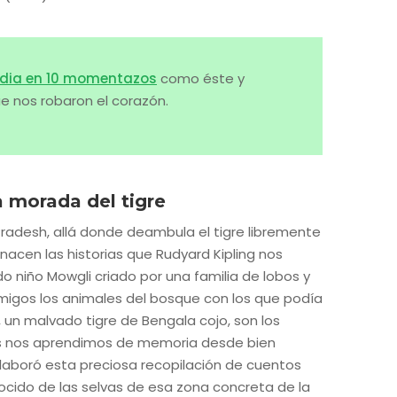
India en 10 momentazos
como éste y
e nos robaron el corazón.
a morada del tigre
Pradesh, allá donde deambula el tigre libremente
cen las historias que Rudyard Kipling nos
rado niño Mowgli criado por una familia de lobos y
migos los animales del bosque con los que podía
, un malvado tigre de Bengala cojo, son los
s nos aprendimos de memoria desde bien
elaboró esta preciosa recopilación de cuentos
ocido de las selvas de esa zona concreta de la