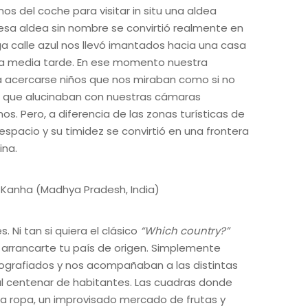
os del coche para visitar in situ una aldea
Y esa aldea sin nombre se convirtió realmente en
ga calle azul nos llevó imantados hacia una casa
 a media tarde. En ese momento nuestra
 acercarse niños que nos miraban como si no
da, que alucinaban con nuestras cámaras
s. Pero, a diferencia de las zonas turísticas de
spacio y su timidez se convirtió en una frontera
ina.
. Ni tan si quiera el clásico
“Which country?”
rrancarte tu país de origen. Simplemente
tografiados y nos acompañaban a las distintas
al centenar de habitantes. Las cuadras donde
la ropa, un improvisado mercado de frutas y