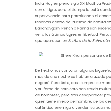
India. Hoy en pleno siglo XXI Madhya Pra
con el tigre, pero el tiempo le está dand
supervivencia está permitiendo el desarr
reservas dentro del turismo de naturale
Bandhavgarh, Pench o Panna son escenario
ver a los últimos tigres en libertad. Pero
que aparecen en
El Libro de la Selva
aún 
De hecho nos contaron algunos lugareño
más de una noche se habían cruzado por 
negras”. Pero éste, casi siempre, se mar
y su fama de carnicero han traído multit
de hombres”, pero tras desaparecer prác
quien tiene miedo del hombre, de los d
auténtico enemigo o venden su patrimoni