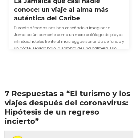
La Jamaica que casi nadie
conoce: un viaje al alma más
auténtica del Caribe
Durante décadas nos han enseñado a imaginar a
Jamaica únicamente como un mero catálogo de playas
infinitas, hoteles frente al mar, reggae sonando de fondo y
un cóctel servido bajo la sombra de una palmera. Eso
también es cierto. Y bien apetecible, por supuesto. Pero
representa una imagen incompleta. Porque…
7 Respuestas a “El turismo y los
viajes después del coronavirus:
Hipótesis de un regreso
incierto”