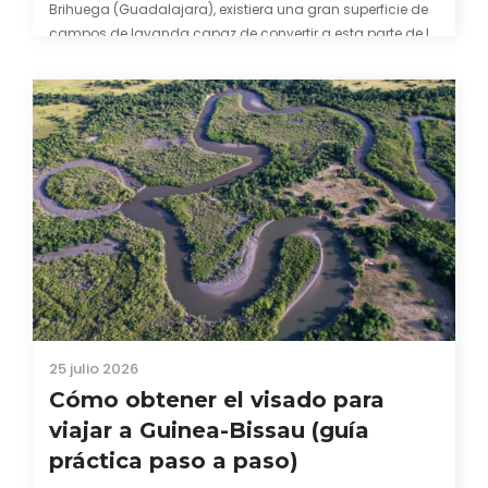
Brihuega (Guadalajara), existiera una gran superficie de
campos de lavanda capaz de convertir a esta parte de la
comarca de La Alcarria en un pedacito de La Provenza. El
color morado se…
25 julio 2026
Cómo obtener el visado para
viajar a Guinea-Bissau (guía
práctica paso a paso)