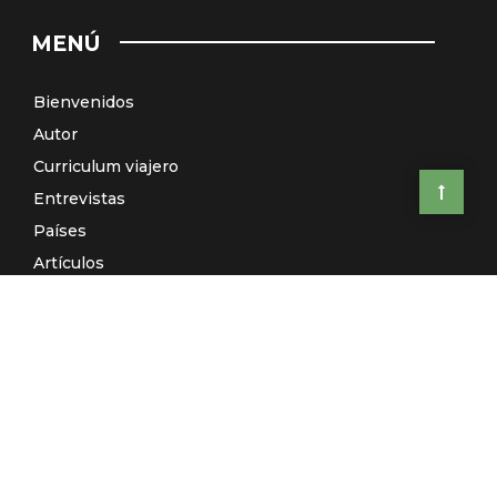
MENÚ
Bienvenidos
Autor
Curriculum viajero
Entrevistas
Países
Artículos
Relatos
Viajes de autor: ¿Te vienes conmigo?
El Galeón de Manila (Radio)
Contacto