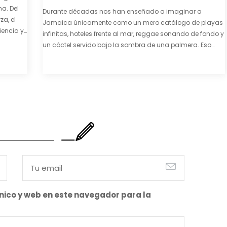
a. Del
Durante décadas nos han enseñado a imaginar a
za, el
Jamaica únicamente como un mero catálogo de playas
iencia y
infinitas, hoteles frente al mar, reggae sonando de fondo y
e y
un cóctel servido bajo la sombra de una palmera. Eso
también es cierto. Y bien apetecible, por supuesto. Pero
representa una imagen incompleta. Porque…
nico y web en este navegador para la