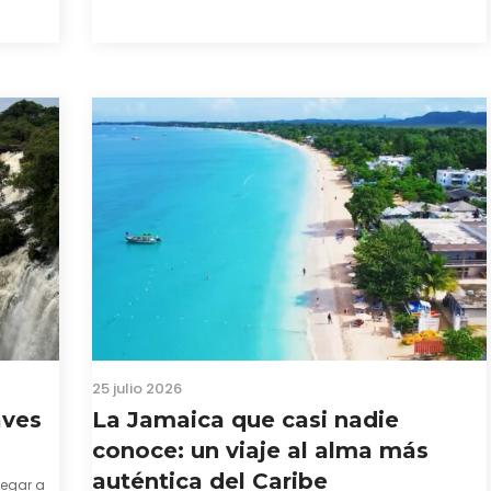
enza. El
conseguir el visado para entrar a Guinea-Bissau,
probablemente ya te hayas encontrado con que…
25 julio 2026
aves
La Jamaica que casi nadie
conoce: un viaje al alma más
auténtica del Caribe
legar a