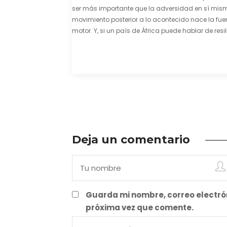
ser más importante que la adversidad en sí mism
movimiento posterior a lo acontecido nace la fuer
motor. Y, si un país de África puede hablar de resil
una capacidad innata para mirar hacia adelant
mostrarse…
Deja un comentario
Guarda mi nombre, correo electró
próxima vez que comente.