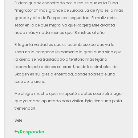
El dato que he encontrado por la red es que es la Duna
“migratoria” más grande de Europa. La de Pyla es la más
grande y alta de Europa con seguridad. El matiz debe
estar en lo de que migra, ya que Rabjerg Mile avanza
nada más y nada menos que 18 metros al año.
El lugar la verdad es que es asombroso porque ya la
zona no la compone únicamente la gran duna sino que
la arena se ha trasladado a territorio más lejano
tapando poblaciones enteras. Uno de los símbolos de
Skagen es su iglesia enterrada, donde sobresale una
torre de la arena.
Me alegra mucho que me aportéis datos sobre otro lugar
que ya me he apuntado para visitar. Pyla tiene una pinta
tremenda!!
Sele
Responder