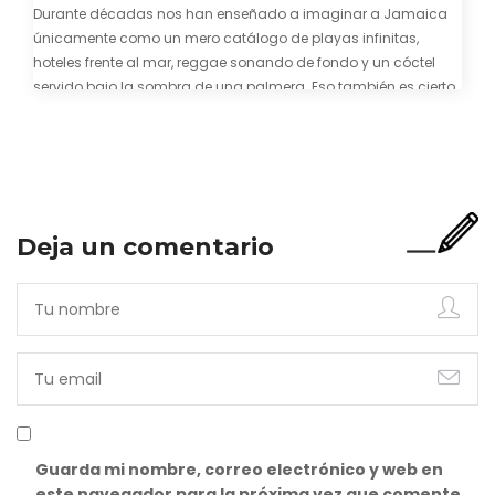
Durante décadas nos han enseñado a imaginar a Jamaica
únicamente como un mero catálogo de playas infinitas,
hoteles frente al mar, reggae sonando de fondo y un cóctel
servido bajo la sombra de una palmera. Eso también es cierto.
Y bien apetecible, por supuesto. Pero representa una imagen
incompleta. Porque…
Deja un comentario
Guarda mi nombre, correo electrónico y web en
este navegador para la próxima vez que comente.