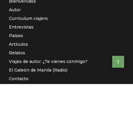
Bienvenidos
Autor
Curriculum viajero
Entrevistas
Países
Artículos
Relatos
Viajes de autor: ¿Te vienes conmigo?
El Galeón de Manila (Radio)
Contacto
© El Rincón de Sele 2020 -
Aviso legal
-
Política de privacidad
-
Desarrollado por
Kuombo