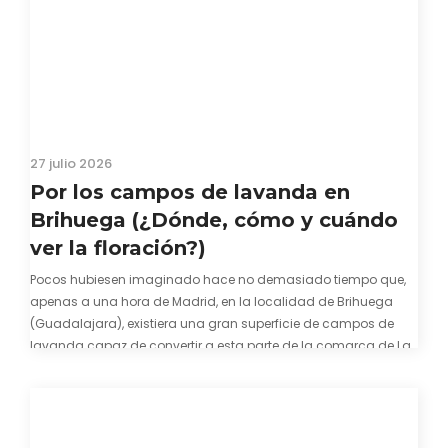
27 julio 2026
Por los campos de lavanda en
Brihuega (¿Dónde, cómo y cuándo
ver la floración?)
Pocos hubiesen imaginado hace no demasiado tiempo que,
apenas a una hora de Madrid, en la localidad de Brihuega
(Guadalajara), existiera una gran superficie de campos de
lavanda capaz de convertir a esta parte de la comarca de La
Alcarria en un pedacito de La Provenza. El color morado se…