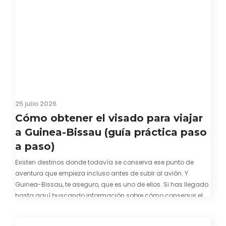
25 julio 2026
Cómo obtener el visado para viajar
a Guinea-Bissau (guía práctica paso
a paso)
Existen destinos donde todavía se conserva ese punto de
aventura que empieza incluso antes de subir al avión. Y
Guinea-Bissau, te aseguro, que es uno de ellos. Si has llegado
hasta aquí buscando información sobre cómo conseguir el
visado para entrar a Guinea-Bissau, probablemente ya te
hayas encontrado con que…