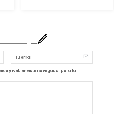
también es cierto. Y bien apetecible, por supuesto. Pero
representa una imagen incompleta. Porque…
nico y web en este navegador para la