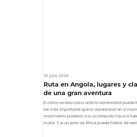
25 julio 2026
Ruta en Angola, lugares y cl
de una gran aventura
El cómo se reacciona ante la adversidad puede l
ser más importante que la adversidad en sí mism
movimiento posterior a lo acontecido nace la fuer
motor. Y, si un país de África puede hablar de resil
una capacidad innata para mirar hacia adelant
mostrarse…