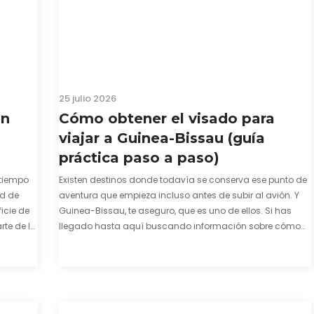
25 julio 2026
en
Cómo obtener el visado para
viajar a Guinea-Bissau (guía
práctica paso a paso)
tiempo
Existen destinos donde todavía se conserva ese punto de
ad de
aventura que empieza incluso antes de subir al avión. Y
icie de
Guinea-Bissau, te aseguro, que es uno de ellos. Si has
te de la
llegado hasta aquí buscando información sobre cómo
enza. El
conseguir el visado para entrar a Guinea-Bissau,
probablemente ya te hayas encontrado con que…