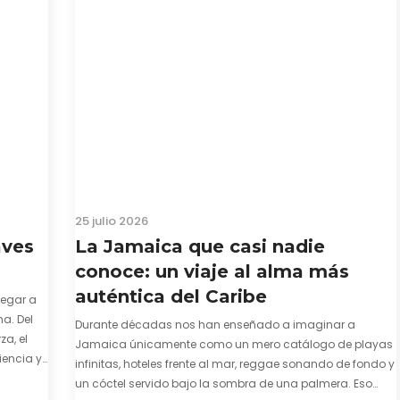
25 julio 2026
aves
La Jamaica que casi nadie
conoce: un viaje al alma más
auténtica del Caribe
legar a
a. Del
Durante décadas nos han enseñado a imaginar a
za, el
Jamaica únicamente como un mero catálogo de playas
iencia y
infinitas, hoteles frente al mar, reggae sonando de fondo y
e y
un cóctel servido bajo la sombra de una palmera. Eso