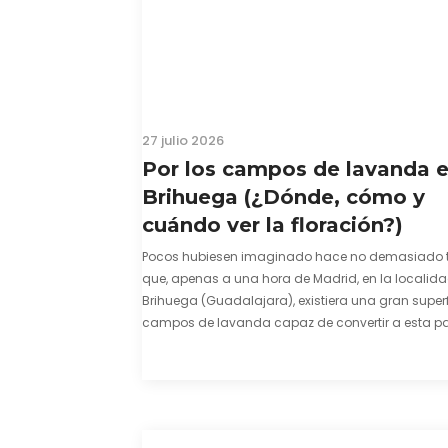
27 julio 2026
Por los campos de lavanda 
Brihuega (¿Dónde, cómo y
cuándo ver la floración?)
Pocos hubiesen imaginado hace no demasiado 
que, apenas a una hora de Madrid, en la localid
Brihuega (Guadalajara), existiera una gran superf
campos de lavanda capaz de convertir a esta par
comarca de La Alcarria en un pedacito de La Prov
color morado se…