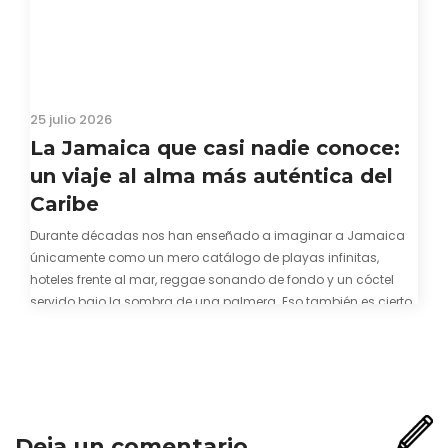
25 julio 2026
La Jamaica que casi nadie conoce:
un viaje al alma más auténtica del
Caribe
Durante décadas nos han enseñado a imaginar a Jamaica
únicamente como un mero catálogo de playas infinitas,
hoteles frente al mar, reggae sonando de fondo y un cóctel
servido bajo la sombra de una palmera. Eso también es cierto.
Y bien apetecible, por supuesto. Pero representa una imagen
incompleta. Porque…
Deja un comentario