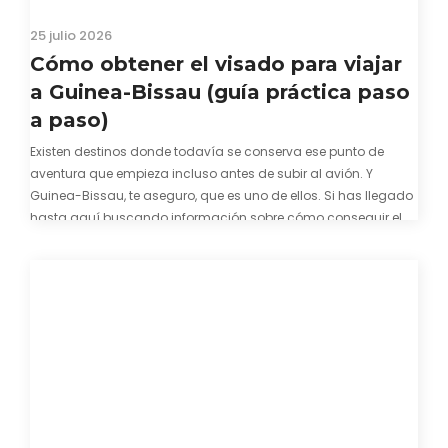
25 julio 2026
Cómo obtener el visado para viajar
a Guinea-Bissau (guía práctica paso
a paso)
Existen destinos donde todavía se conserva ese punto de
aventura que empieza incluso antes de subir al avión. Y
Guinea-Bissau, te aseguro, que es uno de ellos. Si has llegado
hasta aquí buscando información sobre cómo conseguir el
visado para entrar a Guinea-Bissau, probablemente ya te
hayas encontrado con que…