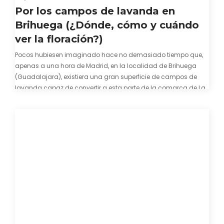
Por los campos de lavanda en
Brihuega (¿Dónde, cómo y cuándo
ver la floración?)
Pocos hubiesen imaginado hace no demasiado tiempo que,
apenas a una hora de Madrid, en la localidad de Brihuega
(Guadalajara), existiera una gran superficie de campos de
lavanda capaz de convertir a esta parte de la comarca de La
Alcarria en un pedacito de La Provenza. El color morado se…