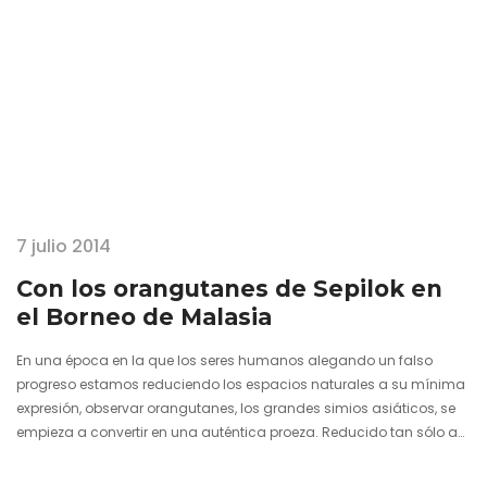
7 julio 2014
Con los orangutanes de Sepilok en
el Borneo de Malasia
En una época en la que los seres humanos alegando un falso
progreso estamos reduciendo los espacios naturales a su mínima
expresión, observar orangutanes, los grandes simios asiáticos, se
empieza a convertir en una auténtica proeza. Reducido tan sólo a
las selvas de dos islas como Sumatra y Borneo, el orangután no
vive su mejor momento. Es víctima de la caza furtiva, el comercio