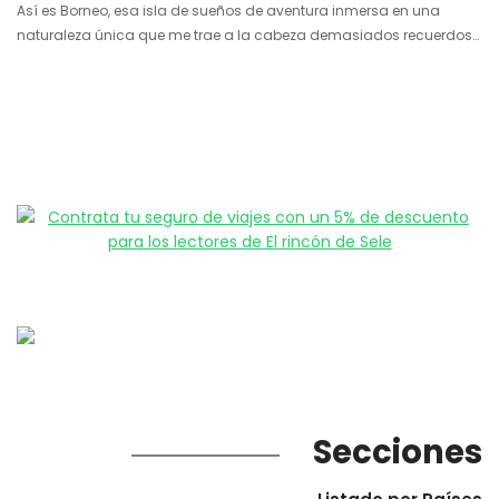
Así es Borneo, esa isla de sueños de aventura inmersa en una
naturaleza única que me trae a la cabeza demasiados recuerdos
bonitos para dejarlos atrás. Si antes vislumbré algunos sus
encantos en el lado indonesio (que ocupa la mayor parte) esta vez
lo estoy haciendo desde Sarawak, de donde pertenece esta postal…
Secciones