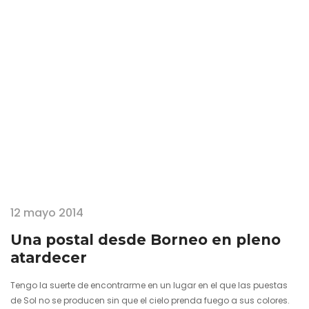
como especie exótica y la deforestación imparable de su hábitat.
Escurridizo como pocos, con razones muy…
12 mayo 2014
Una postal desde Borneo en pleno
atardecer
Tengo la suerte de encontrarme en un lugar en el que las puestas
de Sol no se producen sin que el cielo prenda fuego a sus colores.