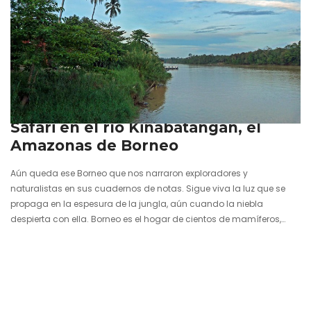
11 febrero 2026
Safari en el río Kinabatangan, el
Amazonas de Borneo
Aún queda ese Borneo que nos narraron exploradores y
naturalistas en sus cuadernos de notas. Sigue viva la luz que se
propaga en la espesura de la jungla, aún cuando la niebla
despierta con ella. Borneo es el hogar de cientos de mamíferos,
aves y reptiles, algunos de los cuales sólo se dejan ver en lo más
profundo de la isla y en ningún sitio del planeta más. Y aunque este
paraíso natural no atraviesa sus mejores momentos por la…