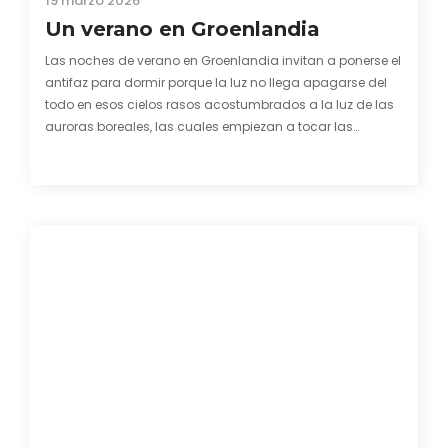
19 marzo 2026
Un verano en Groenlandia
Las noches de verano en Groenlandia invitan a ponerse el
antifaz para dormir porque la luz no llega apagarse del
todo en esos cielos rasos acostumbrados a la luz de las
auroras boreales, las cuales empiezan a tocar las
ventanas ya a finales del mes de agosto. El calor del…