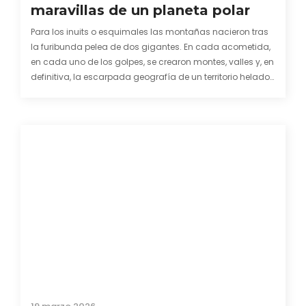
maravillas de un planeta polar
Para los inuits o esquimales las montañas nacieron tras
la furibunda pelea de dos gigantes. En cada acometida,
en cada uno de los golpes, se crearon montes, valles y, en
definitiva, la escarpada geografía de un territorio helado.
Quizás pueda ser el comienzo más legendario y
carismático de esta tierra…