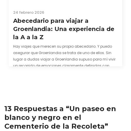
24 febrero 2026
Abecedario para viajar a
Groenlandia: Una experiencia de
la A a la Z
Hay viajes que merecen su propio abecedario. Y puedo
asegurar que Groenlandia se trata de uno de ellos. Sin
lugar a dudas viajar a Groenlandia supuso para mí vivir
un recorrido de emociones claramente definidas con
consonantes y vocales en las que los fiordos, los frentes
glaciares y sus hijos…
13 Respuestas a “Un paseo en
blanco y negro en el
Cementerio de la Recoleta”