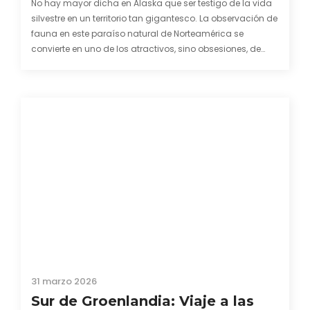
No hay mayor dicha en Alaska que ser testigo de la vida
silvestre en un territorio tan gigantesco. La observación de
fauna en este paraíso natural de Norteamérica se
convierte en uno de los atractivos, sino obsesiones, de
quienes visitamos un destino al que la palabra salvaje se
le queda incluso pequeña.…
31 marzo 2026
Sur de Groenlandia: Viaje a las