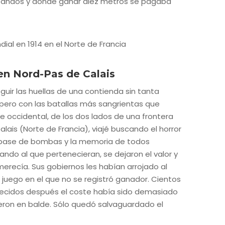
bandos y donde ganar diez metros se pagaba
en Nord-Pas de Calais
uir las huellas de una contienda sin tanta
l pero con las batallas más sangrientas que
nte occidental, de los dos lados de una frontera
lais (Norte de Francia), viajé buscando el horror
 a base de bombas y la memoria de todos
ndo al que pertenecieran, se dejaron el valor y
merecía. Sus gobiernos les habían arrojado al
 juego en el que no se registró ganador. Cientos
arecidos después el coste había sido demasiado
ueron en balde. Sólo quedó salvaguardado el