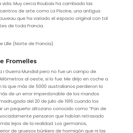
a vida. Muy cerca Roubaix ha cambiado las
centros de arte como La Piscine, una antigua
 Nouveau que ha variado el espacio original con tal
tes de toda Francia.
de Fromelles
 la I Guerra Mundial pero no fue un campo de
kilómetros al oeste, si lo fue. Me dirijo en coche a
en la que más de 5000 australianos perdieron la
emás de un error imperdonable de los mandos
a madrugada del 20 de julio de 1916 cuando los
car un pequeño altozano conocido como “Pan de
quivocadamente pensaron que habían retrasado
más lejos de la realidad. Los germanos,
erior de gruesos búnkers de hormigón que ni las