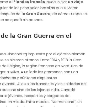
 como
el Flandes francés
, pude iniciar
un viaje
guiendo las principales batallas que tuvieron
lo después de
la Gran Guerra
, de cómo Europa se
que se quedó sin peones.
 de la Gran Guerra en el
línea Hindenburg impuesta por el ejército alemán
se hicieron eternos. Entre 1914 y 1918 la Gran
 de Bélgica, la región francesa de Nord-Pas de
legar a Suiza. A un lado los germanos con una
trincheras y búnkeres dispuestos
avance. Al otro los franceses y los soldados del
n Bretaña sino de las lejanas India, Canadá
parte jóvenes, inexpertos y cargados de
rse en miedo. Entre medias “No man land”, un