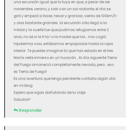
una excursión igual que la tuya en que, a pesar de ser
noviembre, verano, y salir con un sol radiante, el día se
giró y empezó a llover, nevar y granizar, viento de 100km/h
y olas bastante grandes. la excursión sólo llegó a la
mitad y la suerte fue que pudimos refugiarnos entre 2
islas, no sé si la H la i o la madre que las… nos cogió
hipotermia casi, estábamos empapados hasta la ropa
interior. Te puedes imaginar tú que has estado en el tres
María verte inmerso en un huracán… Al día siguiente Tierra
del Fuego amaneció completamente nevada, pero… eso
es Tierra de Fuego!
Es una aventura que tengo pendiente contarla algún día
en mi blog.
Espero que sigas disfrutando de tu viaje
Saludos!!
Responder