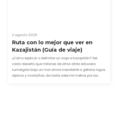
2 agosto 2025
Ruta con lo mejor que ver en
Kazajistán (Guía de viaje)
¿Cómo explicar o delimitar un viaje a Kazajistán? Del
vasto desierto que millones de años atrás estuviera
sumergido bajo un mar ahora inexistente a gélidos lagos
alpinos y montañas de hasta siete mil metros por las
cuales todavía pulula el fantasmagórico leopardo de las
nieves. De la llanura infinita donde…