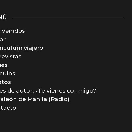
NÚ
nvenidos
or
riculum viajero
revistas
ses
ículos
atos
jes de autor: ¿Te vienes conmigo?
Galeón de Manila (Radio)
tacto