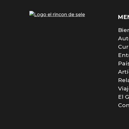
ME
Bie
Aut
Cur
Ent
Paí
Art
Rel
Via
El 
Con