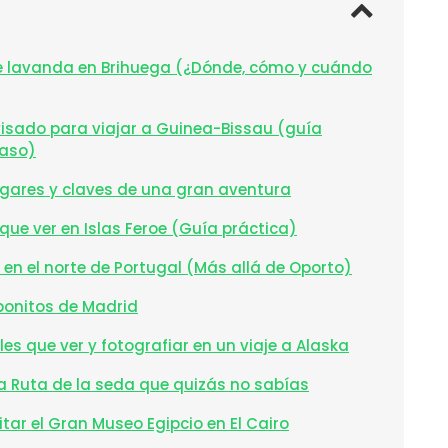
e lavanda en Brihuega (¿Dónde, cómo y cuándo
isado para viajar a Guinea-Bissau (guía
paso)
ugares y claves de una gran aventura
que ver en Islas Feroe (Guía práctica)
 en el norte de Portugal (Más allá de Oporto)
bonitos de Madrid
es que ver y fotografiar en un viaje a Alaska
a Ruta de la seda que quizás no sabías
tar el Gran Museo Egipcio en El Cairo