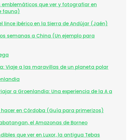
 emblemáticos que ver y fotografiar en
e fauna)
 lince ibérico en la Sierra de Andújar (Jaén)
 dos semanas a China (Un ejemplo para
uega
: Viaje a las maravillas de un planeta polar
enlandia
iajar a Groenlandia: Una experiencia de la A a
y hacer en Córdoba (Guía para primerizos)
Kinabatangan, el Amazonas de Borneo
dibles que ver en Luxor, la antigua Tebas