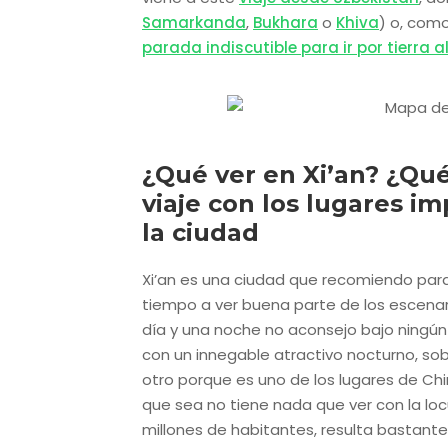
Samarkanda
,
Bukhara
o
Khiva
) o, como
parada indiscutible para ir por tierra a
¿Qué ver en Xi’an? ¿Qué
viaje con los lugares im
la ciudad
Xi’an es una ciudad que recomiendo para
tiempo a ver buena parte de los escenar
día y una noche no aconsejo bajo ningún
con un innegable atractivo nocturno, so
otro porque es uno de los lugares de Ch
que sea no tiene nada que ver con la lo
millones de habitantes, resulta bastante