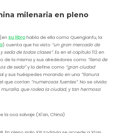
China milenaria en pleno
 (en
su libro
habla de ella como Quengianfu, la
a
) cuenta que ha visto
“un gran mercado de
y seda de todas clases”
. Es en el capítulo 112 en
do de la misma y sus alrededores como
“llena de
nos de seda”
y la define como
“gran ciudad
real y sus huéspedes morando en una
“llanura
el que corrían
“numerosas fuentes”
. No se olvida
 muralla, que rodea la ciudad, y tan hermosa
II. En pleno siglo XXI todavía se accede a Xi’an