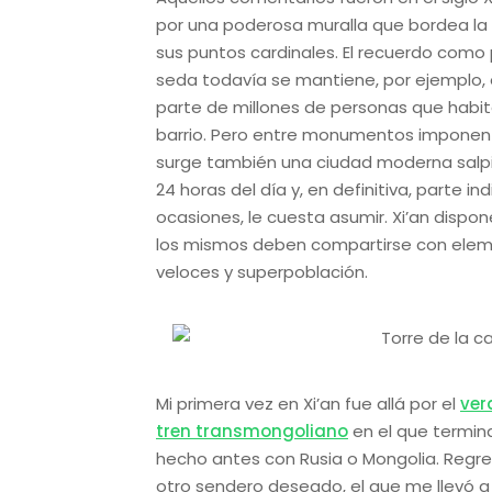
por una poderosa muralla que bordea la 
sus puntos cardinales. El recuerdo como 
seda todavía se mantiene, por ejemplo, 
parte de millones de personas que habita
barrio. Pero entre monumentos imponent
surge también una ciudad moderna salpica
24 horas del día y, en definitiva, parte in
ocasiones, le cuesta asumir. Xi’an disp
los mismos deben compartirse con elem
veloces y superpoblación.
Mi primera vez en Xi’an fue allá por el
ver
tren transmongoliano
en el que termin
hecho antes con Rusia o Mongolia. Regr
otro sendero deseado, el que me llevó 