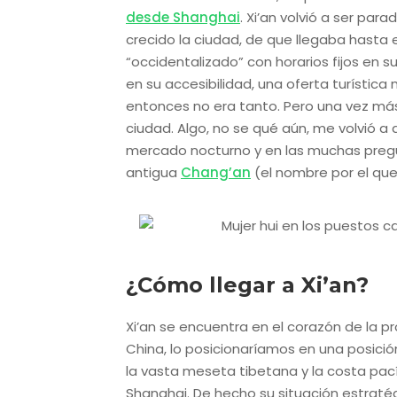
desde Shanghai
. Xi’an volvió a ser par
crecido la ciudad, de que llegaba hasta 
“occidentalizado” con horarios fijos en 
en su accesibilidad, una oferta turístic
entonces no era tanto. Pero una vez má
ciudad. Algo, no se qué aún, me volvió a 
mercado nocturno y en las muchas pregu
antigua
Chang’an
(el nombre por el que
¿Cómo llegar a Xi’an?
Xi’an se encuentra en el corazón de la p
China, lo posicionaríamos en una posici
la vasta meseta tibetana y la costa pac
Shanghai. De hecho su situación estraté