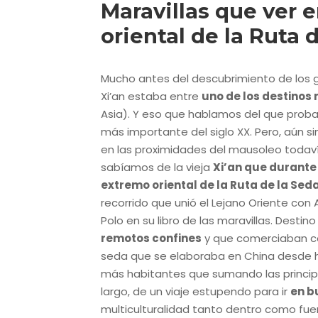
Maravillas que ver e
oriental de la Ruta 
Mucho antes del descubrimiento de los gu
Xi’an estaba entre
uno de los destinos
Asia). Y eso que hablamos del que proba
más importante del siglo XX. Pero, aún si
en las proximidades del mausoleo todaví
sabíamos de la vieja
Xi’an que durante 
extremo oriental de la Ruta de la Sed
recorrido que unió el Lejano Oriente con
Polo en su libro de las maravillas. Destin
remotos confines
y que comerciaban con
seda que se elaboraba en China desde h
más habitantes que sumando las principa
largo, de un viaje estupendo para ir
en b
multiculturalidad tanto dentro como fue