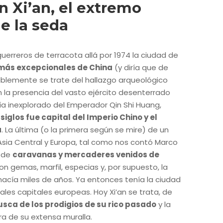
n Xi’an, el extremo
de la seda
erreros de terracota allá por 1974 la ciudad de
 más excepcionales de China
(y diría que de
blemente se trate del hallazgo arqueológico
n la presencia del vasto ejército desenterrado
a inexplorado del Emperador Qin Shi Huang,
siglos fue capital del Imperio Chino y el
a
. La última (o la primera según se mire) de un
 Asia Central y Europa, tal como nos contó Marco
o de
caravanas y mercaderes venidos de
 gemas, marfil, especias y, por supuesto, la
acía miles de años. Ya entonces tenía la ciudad
les capitales europeas. Hoy Xi’an se trata, de
usca de los prodigios de su rico pasado
y la
ra de su extensa muralla.