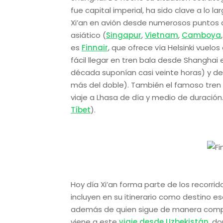
fue capital imperial, ha sido clave a lo l
Xi’an en avión desde numerosos puntos 
asiático (
Singapur
,
Vietnam
,
Camboya
es
Finnair
, que ofrece vía Helsinki vuelo
fácil llegar en tren bala desde Shangha
década suponían casi veinte horas) y d
más del doble). También el famoso tren
viaje a Lhasa de día y medio de duració
Tíbet
).
Hoy día Xi’an forma parte de los recorrid
incluyen en su itinerario como destino e
además de quien sigue de manera comple
viene a este
viaje desde Uzbekistán
, d