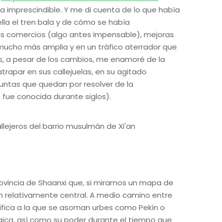
ada imprescindible. Y me di cuenta de lo que había
ella el tren bala y de cómo se había
sus comercios (algo antes impensable), mejoras
a mucho más amplia y en un tráfico aterrador que
s, a pesar de los cambios, me enamoré de la
atrapar en sus callejuelas, en su agitado
ntas que quedan por resolver de la
 fue conocida durante siglos).
rovincia de Shaanxi que, si miramos un mapa de
ón relativamente central. A medio camino entre
ífica a la que se asoman urbes como Pekín o
gica, así como su poder durante el tiempo que