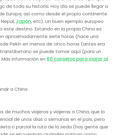
argo de toda su historia. Hoy día se puede llegar a
de Europa, así como desde el propio continente
, Nepal,
Japón
, etc). Un buen ejemplo europeo
s a este destino. Estando en la propia China es
i en aproximadamente siete horas (hace una
esde Pekín en menos de cinco horas (antes era
 transtibetano se puede tomar aquí (para un
n. Más información en
60 consejos para viajar al
os de muchos viajeros y viajeras a China, que lo
sencial de unos días o semanas en el país, pero
ta o parcial la ruta de la seda (hay gente que
onde se encuentran ciudades míticas como