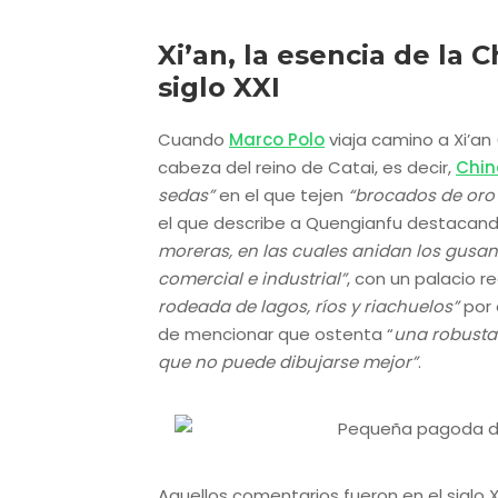
Xi’an, la esencia de la 
siglo XXI
Cuando
Marco Polo
viaja camino a Xi’an
cabeza del reino de Catai, es decir,
Chin
sedas”
en el que tejen
“brocados de oro 
el que describe a Quengianfu destacan
moreras, en las cuales anidan los gusa
comercial e industrial”
, con un palacio 
rodeada de lagos, ríos y riachuelos”
por 
de mencionar que ostenta “
una robusta
que no puede dibujarse mejor”
.
Aquellos comentarios fueron en el siglo XI