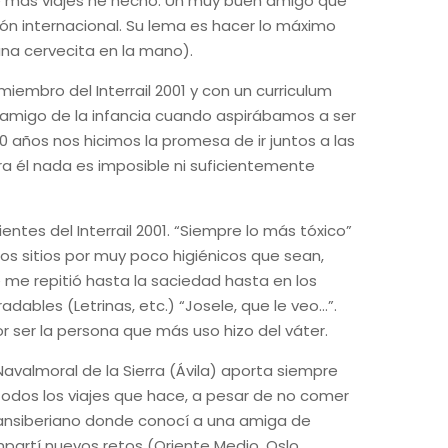
ue más viajes he hecho. Un muy buen amigo que
ión internacional. Su lema es hacer lo máximo
una cervecita en la mano).
iembro del Interrail 2001 y con un curriculum
r amigo de la infancia cuando aspirábamos a ser
años nos hicimos la promesa de ir juntos a las
ara él nada es imposible ni suficientemente
entes del Interrail 2001. “Siempre lo más tóxico”
los sitios por muy poco higiénicos que sean,
 me repitió hasta la saciedad hasta en los
les (Letrinas, etc.) “Josele, que le veo…”.
r ser la persona que más uso hizo del váter.
Navalmoral de la Sierra (Ávila) aporta siempre
n todos los viajes que hace, a pesar de no comer
ransiberiano donde conocí a una amiga de
partí nuevos retos (Oriente Medio, Oslo,