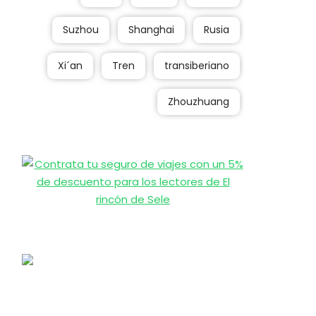
Suzhou
Shanghai
Rusia
Xi´an
Tren
transiberiano
Zhouzhuang