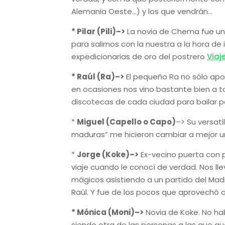
Alemania Oeste…) y los que vendrán…
* Pilar (Pili)–>
La novia de Chema fue una
para salirnos con la nuestra a la hora de 
expedicionarias de oro del postrero
Viaj
* Raúl (Ra)–>
El pequeño Ra no sólo ap
en ocasiones nos vino bastante bien a 
discotecas de cada ciudad para bail
*
Miguel (Capello o Capo)
–> Su versati
maduras” me hicieron cambiar a mejor u
*
Jorge (Koke)–>
Ex-vecino puerta con 
viaje cuando le conocí de verdad. Nos
mágicos asistiendo a un partido del Mad
Raúl. Y fue de los pocos que aprovechó 
* Mónica (Moni)–>
Novia de Koke. No hab
siendo otra de las personas a las que gu