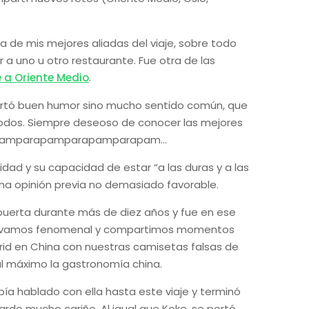
 de mis mejores aliadas del viaje, sobre todo
ir a uno u otro restaurante. Fue otra de las
e a Oriente Medio
.
ortó buen humor sino mucho sentido común, que
todos. Siempre deseoso de conocer las mejores
ar pamparapamparapamparapam…
lidad y su capacidad de estar “a las duras y a las
na opinión previa no demasiado favorable.
puerta durante más de diez años y fue en ese
 llevamos fenomenal y compartimos momentos
rid en China con nuestras camisetas falsas de
al máximo la gastronomía china.
ía hablado con ella hasta este viaje y terminó
ardo mucho cariño. Al igual que Koke, se portó