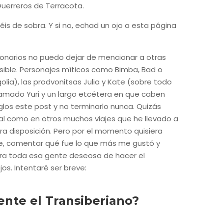
Guerreros de Terracota.
éis de sobra. Y si no, echad un ojo a esta página
ionarios no puedo dejar de mencionar a otras
sible. Personajes míticos como Bimba, Bad o
ia), las prodvonitsas Julia y Kate (sobre todo
 llamado Yuri y un largo etcétera en que caben
los este post y no terminarlo nunca. Quizás
gital como en otros muchos viajes que he llevado a
ra disposición. Pero por el momento quisiera
aje, comentar qué fue lo que más me gustó y
ra toda esa gente deseosa de hacer el
os. Intentaré ser breve:
nte el Transiberiano?