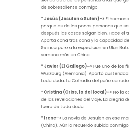
de sobresaliente conmigo.
* Jesús (Jesulen o Sulen)–>
El hermano 
porque es de las pocas personas que se
después las cosas salgan bien. Hace el 
Aporta coña tras coña y la capacidad de
Se incorporó a la expedicion en Ulan B
semana más en China.
* Javier (El Gallego)–>
Fue uno de los f
Würzburg (Alemania). Aportó austeridad
toda duda. La Cofradía del puño cerrado 
*
Cristina (Criss, la del local)–>
No la c
de las revelaciones del viaje. La alegría
fuera de toda duda.
* Irene–>
La novia de Jesulen en ese mom
(China). Aún la recuerdo subida conmigo e