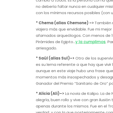
cambió a todos. Es la persona con la q
no debería faltar nunca en cualquier mis
con los mínimos recursos posibles (con 
* Chema (alias Chemone) –>
También m
viajero más que envidiable. Fue mi mejo
afamados arqueólogos. Con menos de 10 
Pirámides de Egipto…
y la cumplimos
. P
arriesgado.
* Saúl (alias Sul)–>
Otro de los supervivi
es su lema referente a que hay que vivir 
aunque en este viaje hubo una frase que
momentos más insospechados y desagradab
Ganador del Premio “Sanitario de Oro” po
* Alicia (Ali)–>
La novia de Kalipo. La de 
alegría, buen rollo y vive con gran ilusió
apenas durante los mismos. Fue en el T
verdad, y con la que posteriormente com