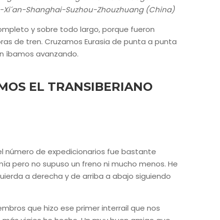
g-Xi´an-Shanghai-Suzhou-Zhouzhuang (China)
completo y sobre todo largo, porque fueron
ras de tren. Cruzamos Eurasia de punta a punta
ún íbamos avanzando.
IMOS EL TRANSIBERIANO
 el número de expedicionarios fue bastante
temía pero no supuso un freno ni mucho menos. He
quierda a derecha y de arriba a abajo siguiendo
mbros que hizo ese primer interrail que nos