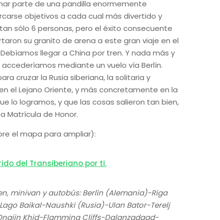
rmar parte de una pandilla enormemente
carse objetivos a cada cual más divertido y
s tan sólo 6 personas, pero el éxito consecuente
aron su granito de arena a este gran viaje en el
Debíamos llegar a China por tren. Y nada más y
 accederíamos mediante un vuelo vía Berlín.
ruzar la Rusia siberiana, la solitaria y
en el Lejano Oriente, y más concretamente en la
e lo logramos, y que las cosas salieron tan bien,
a Matrícula de Honor.
re el mapa para ampliar):
ren, minivan y autobús: Berlín (Alemania)-Riga
Lago Baikal-Naushki (Rusia)-Ulan Bator-Terelj
Ongiin Khid-Flamming Cliffs-Dalanzadgad-