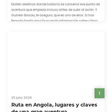
Existen destinos donde todavía se conserva ese punto de
aventura que empieza incluso antes de subir al avión. Y
Guinea-Bissau, te aseguro, que es uno de ellos. Si has
llegado hasta aquí buscando información sobre cómo
conseguir el visado para entrar a Guinea-Bissau,
probablemente ya te hayas encontrado con que…
25 julio 2026
Ruta en Angola, lugares y claves
de una gran aventura