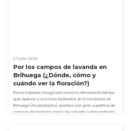
27 julio 2026
Por los campos de lavanda en
Brihuega (¿Dónde, cómo y
cuándo ver la floración?)
Pocos hubiesen imaginado hace no demasiado tiempo
que, apenas a una hora de Madrid, en la localidad de
Brihuega (Guadalajara), existiera una gran superficie de
campos de lavanda capaz de convertir a esta parte de la
comarca de La Alcarria en un pedacito de La Provenza. El
color morado se…