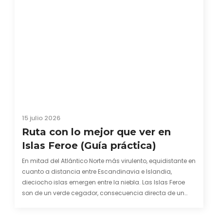
15 julio 2026
Ruta con lo mejor que ver en
Islas Feroe (Guía práctica)
En mitad del Atlántico Norte más virulento, equidistante en
cuanto a distancia entre Escandinavia e Islandia,
dieciocho islas emergen entre la niebla. Las Islas Feroe
son de un verde cegador, consecuencia directa de un
clima impredecible donde el viento pone el nombre y la
lluvia su apellido. Este archipiélago ligado…