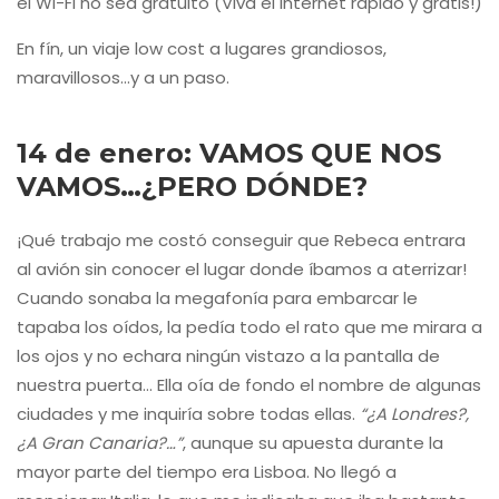
el Wi-Fi no sea gratuito (Viva el internet rápido y gratis!)
En fín, un viaje low cost a lugares grandiosos,
maravillosos…y a un paso.
14 de enero: VAMOS QUE NOS
VAMOS…¿PERO DÓNDE?
¡Qué trabajo me costó conseguir que Rebeca entrara
al avión sin conocer el lugar donde íbamos a aterrizar!
Cuando sonaba la megafonía para embarcar le
tapaba los oídos, la pedía todo el rato que me mirara a
los ojos y no echara ningún vistazo a la pantalla de
nuestra puerta… Ella oía de fondo el nombre de algunas
ciudades y me inquiría sobre todas ellas.
“¿A Londres?,
¿A Gran Canaria?…”
, aunque su apuesta durante la
mayor parte del tiempo era Lisboa. No llegó a