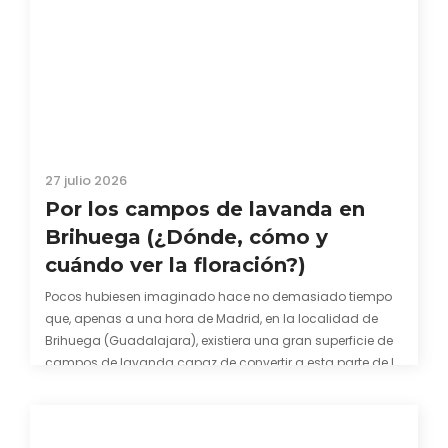
27 julio 2026
Por los campos de lavanda en
Brihuega (¿Dónde, cómo y
cuándo ver la floración?)
Pocos hubiesen imaginado hace no demasiado tiempo
que, apenas a una hora de Madrid, en la localidad de
Brihuega (Guadalajara), existiera una gran superficie de
campos de lavanda capaz de convertir a esta parte de la
comarca de La Alcarria en un pedacito de La Provenza. El
color morado se…