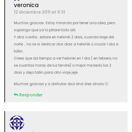
veronica
12 diciembre 2011 at 9:31
Muchas gracias. Estoy mirando por tener una idea, pero
supongo que ya lo pillare todo alli.
Y otra cosilla… estare en helsinki 2 dias, cuando baje del
norte … no se si dedicar dos dias a helsinki o cruzar 1 dia a
tallin.
Crees que da tiempo a ver helsinki en 1 dia ( en febrero, no
se cuantas horas de luz tendre) o mejor me kedo los 2
dias y dejo tallin para otro viaje jeje.
Muchas gracias y a disfrutar dsd dnd stes ahora 🙂
Responder