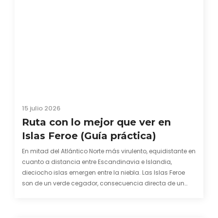
15 julio 2026
Ruta con lo mejor que ver en
Islas Feroe (Guía práctica)
En mitad del Atlántico Norte más virulento, equidistante en
cuanto a distancia entre Escandinavia e Islandia,
dieciocho islas emergen entre la niebla. Las Islas Feroe
son de un verde cegador, consecuencia directa de un
clima impredecible donde el viento pone el nombre y la
lluvia su apellido. Este archipiélago ligado…