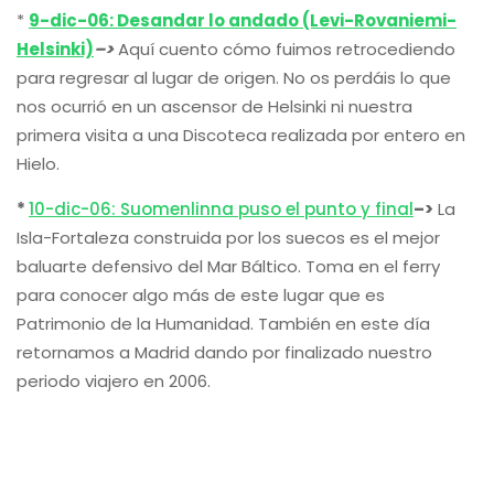
*
9-dic-06: Desandar lo andado (Levi-Rovaniemi-
Helsinki)
–>
Aquí cuento cómo fuimos retrocediendo
para regresar al lugar de origen. No os perdáis lo que
nos ocurrió en un ascensor de Helsinki ni nuestra
primera visita a una Discoteca realizada por entero en
Hielo.
*
10-dic-06: Suomenlinna puso el punto y final
–>
La
Isla-Fortaleza construida por los suecos es el mejor
baluarte defensivo del Mar Báltico. Toma en el ferry
para conocer algo más de este lugar que es
Patrimonio de la Humanidad. También en este día
retornamos a Madrid dando por finalizado nuestro
periodo viajero en 2006.