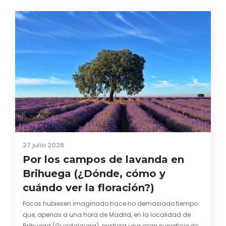
15 julio 2026
14 lugares que ver en el norte de
Portugal (Más allá de Oporto)
Donde el Miño y el Duero pasan a llamarse Minho y Douro
se suceden una serie de variables cuya suma no puede
ser otra que una tremenda vivencia digna de ser
contada. Viajar al norte de Portugal se ha convertido en
una manera estupenda de acariciar momentos felices a
través…