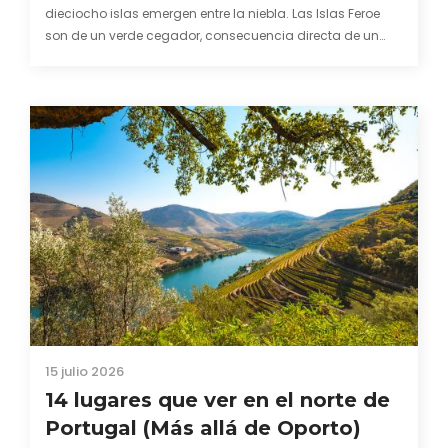
Latitudes Infinitas
27 mayo 2018 at 22:23
Viajazo Sele. Deseando que vuelvas para transmitirnos
con tus palabras lo que se siente en uno de los lugares
menos explorados del mundo.
Te esperamos a la vuelta!!!
Responder
Victoria
15 junio 2018 at 23:49