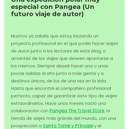
En el caso de tener interés en formar parte de
una futura expedición polar en Svalbard y veniros
conmigo en 2020 podéis mandarme un correo a:
Por favor, indicad expresamente en asunto
QUIERO IR A SVALBARD CON SELE y, en el momento