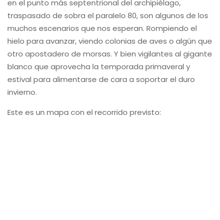
El hashtag de para twitter e instagram será
#ExpediciónOsoPolar ¡Allá vamos!
Hasta muy pronto. Me voy a Svalbard a cumplir un
sueño.
Sele
+ En Twitter
@elrincondesele
+
Canal Facebook
+
Instagram @elrincondesele