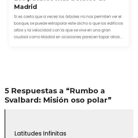
No se puede visitar….a dia de hoy parece que quieren
hacer como una casa de visitantes para mostrar un
poco qué es lo que hay allí. Es un búnker ahora mismo al
que ni siquiera puedes ir por tu cuenta, a menos que te
arriegues a que un primo del oso Yogi te meta un bocado
😉
Responder
Nicolás Veracierta: Rumbo a Svalbard: Misión
oso polar – Nicolás Veracierta
dice:
27 mayo 2018 a las 13:23
[…] entrada Rumbo a Svalbard: Misión oso polar aparece
primero en El rincón de […]
Responder