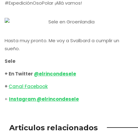
Ruta con lo mejor que ver en
Islas Feroe (Guía práctica)
En mitad del Atlántico Norte más virulento, equidistante en
cuanto a distancia entre Escandinavia e Islandia,
dieciocho islas emergen entre la niebla. Las Islas Feroe
son de un verde cegador, consecuencia directa de un
clima impredecible donde el viento pone el nombre y la
lluvia su apellido. Este archipiélago ligado…