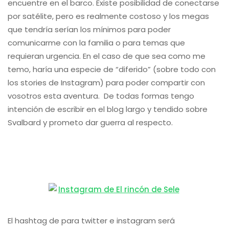
Brihuega (¿Dónde, cómo y
cuándo ver la floración?)
Pocos hubiesen imaginado hace no demasiado tiempo
que, apenas a una hora de Madrid, en la localidad de
Brihuega (Guadalajara), existiera una gran superficie de
campos de lavanda capaz de convertir a esta parte de la
comarca de La Alcarria en un pedacito de La Provenza. El
color morado se…
15 julio 2026