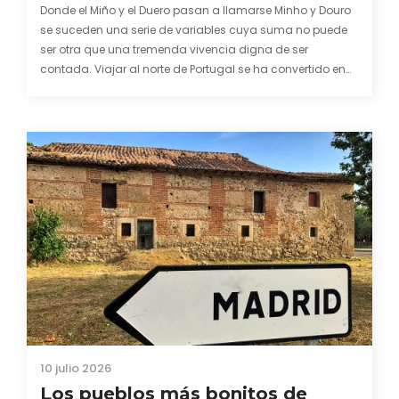
¿Has visitado la Doomsday Seed Vault??
Responder
Sele
3 julio 2018 at 9:59
Que va, no la vi. No me quedó tiempo…
Responder
Jesus
7 octubre 2020 at 13:24