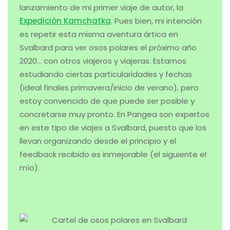
de tener perfilado el programa, fechas y precios,
os informaría al respecto. Por supuesto, vuestras
direcciones de e-mail las guardaré
exclusivamente para este asunto y podréis pedir
cuando queráis en este mismo correo no recibir
absolutamente nada. De hecho la organización,
gestión, reservas, etc. las hará en su momento
Pangea en un proceso diferente, al igual que con
Kamchatka
, que para eso es agencia de viajes y
yo un mero narrador de historias que acudiría al
viaje no como guía sino como miembro de la
expedición.
Raudfjord, Liefdefjorden, el impresionante glaciar
Mónaco (con un frente de 5 kilómetros), el Estrecho