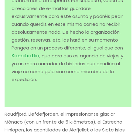
Así como en otros viajes insisto que trataré de contar
más o menos en directo lo que vaya viviendo a través
de las redes sociales, en este me temo que va a ser
muy complicado. Al menos durante los días en que me
encuentre en el barco. Existe posibilidad de conectarse
por satélite, pero es realmente costoso y los megas
que tendría serían los mínimos para poder
comunicarme con la familia o para temas que
requieran urgencia. En el caso de que sea como me
temo, haría una especie de “diferido” (sobre todo con
los stories de Instagram) para poder compartir con
vosotros esta aventura. De todas formas tengo
intención de escribir en el blog largo y tendido sobre
Svalbard y prometo dar guerra al respecto.