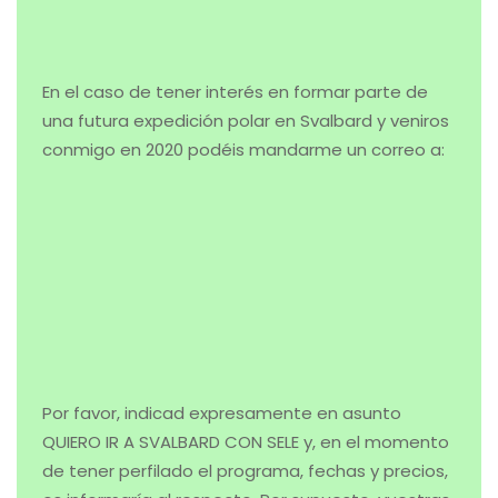
Hinlopen, los acantilados de Alefjellet o las Siete islas
en el punto más septentrional del archipiélago,
traspasado de sobra el paralelo 80, son algunos de los
muchos escenarios que nos esperan. Rompiendo el
hielo para avanzar, viendo colonias de aves o algún que
otro apostadero de morsas. Y bien vigilantes al gigante
blanco que aprovecha la temporada primaveral y
estival para alimentarse de cara a soportar el duro
invierno.
Este es un mapa con el recorrido previsto:
Sigue esta aventura polar