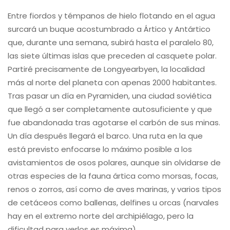
de cetáceos como ballenas, delfines u orcas (narvales
hay en el extremo norte del archipiélago, pero la
dificultad para verlos es máxima).
Tenemos previsto hacer varias salidas en zodiak e
incluso, si el tiempo no lo impide, realizar alguna que
otra caminata con raquetas de nieve. En estos
momentos hay 24 horas de luz y el aprovechamiento
promete ser máximo. Además de la tripulación experta
en este tipo de destinos polares, vendrán naturalistas
que darán charlas cada noche (por llamarla de alguna
manera). Sobre el Ártico, el oso polar, calentamiento
global, glaciares y otros temas de interés.