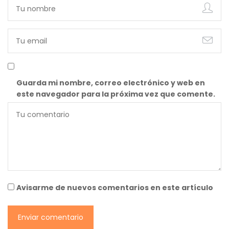
Listado por Países
Artículos
Viajes de autor (¿Te vienes conmigo?)
Rincones de España
EL INSTANTE VIAJERO
El Galeón de Manila (Radio)
¡Cómo vives!
Relatos
de viajes