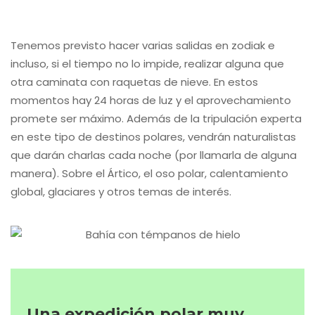
extraordinarios. Hace unos meses nació una
colaboración con
Pangea The Travel Store
, la
tienda de viajes más grande del mundo, con una
prospección a
Santo Tomé y Príncipe
y el
lanzamiento de mi primer viaje de autor, la
Expedición Kamchatka
. Pues bien, mi intención
es repetir esta misma aventura ártica en
Svalbard para ver osos polares el próximo año
2020… con otros viajeros y viajeras. Estamos
estudiando ciertas particularidades y fechas
(ideal finales primavera/inicio de verano), pero
estoy convencido de que puede ser posible y
concretarse muy pronto. En Pangea son expertos
en este tipo de viajes a Svalbard, puesto que los
llevan organizando desde el principio y el
feedback recibido es inmejorable (el siguiente el
mío).