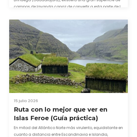
10 julio 2026
Los pueblos más bonitos de
Madrid
Si es cierto que a veces los árboles no nos permiten ver el
bosque, se puede extrapolar este dicho a que los edificios
altos y la velocidad con la que se vive en una gran
ciudad como Madrid en ocasiones parecen tapar otros
lugares fantásticos. Rincones los cuales no se…
5 Respuestas a “Rumbo a
Svalbard: Misión oso polar”