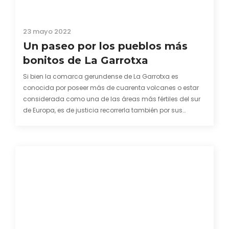
23 mayo 2022
Un paseo por los pueblos más
bonitos de La Garrotxa
Si bien la comarca gerundense de La Garrotxa es
conocida por poseer más de cuarenta volcanes o estar
considerada como una de las áreas más fértiles del sur
de Europa, es de justicia recorrerla también por sus
muchos y hermosos pueblos de origen medieval en
mitad de todo este vergel.…