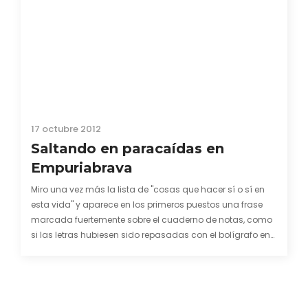
17 octubre 2012
Saltando en paracaídas en
Empuriabrava
Miro una vez más la lista de "cosas que hacer sí o sí en
esta vida" y aparece en los primeros puestos una frase
marcada fuertemente sobre el cuaderno de notas, como
si las letras hubiesen sido repasadas con el bolígrafo en
varias ocasiones. Esta inequívoca señal de conceder
importancia…