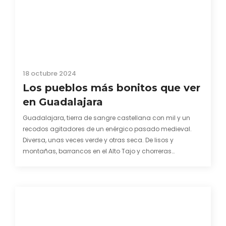
18 octubre 2024
Los pueblos más bonitos que ver
en Guadalajara
Guadalajara, tierra de sangre castellana con mil y un
recodos agitadores de un enérgico pasado medieval.
Diversa, unas veces verde y otras seca. De lisos y
montañas, barrancos en el Alto Tajo y chorreras
despeñándose en la sierra. Aletargada por el aroma a
lavanda y el amarillo de los girasoles…