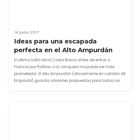
14 junio 2017
Ideas para una escapada
perfecta en el Alto Ampurdán
El último salto de la Costa Brava antes de entrar a
Francia por Portbou o la Jonquera no puede ser más
prometedor. El Alto Ampurdán (oficialmente en catalán Alt
Empordà) guarda vibrantes propuestas para todos los
gustos en el que lo mismo te tiras en paracaídas como
que te dejas caer…