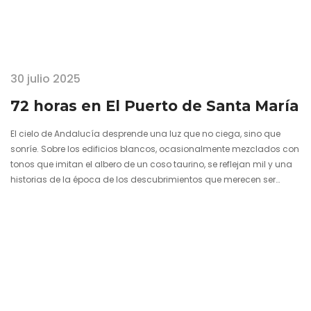
30 julio 2025
72 horas en El Puerto de Santa María
El cielo de Andalucía desprende una luz que no ciega, sino que
sonríe. Sobre los edificios blancos, ocasionalmente mezclados con
tonos que imitan el albero de un coso taurino, se reflejan mil y una
historias de la época de los descubrimientos que merecen ser
contadas o, más bien, transitadas. Allí el océano resplandece en
cada ola que llega a El Puerto… a ese apéndice con acento que se
resigna a soltarse de la mano de un continente hermano. Durante
los…