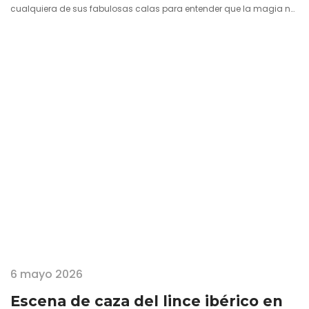
cualquiera de sus fabulosas calas para entender que la magia no
siempre está al final del camino, sino en la dificultad de alcanzarlo.
Y es precisamente ahí, en ese equilibrio entre lo inaccesible y lo
soñado, donde empieza una de las experiencias más…
6 mayo 2026
Escena de caza del lince ibérico en