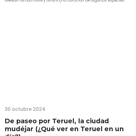
aletean rumbo norte y arranca la floración de algunas especies
vegetales. Es entonces cuando los almendros en flor refulgen para
vestir sus ramas hasta entonces desnudas. Entre blancos y rojizos
anda este bello juego de pétalos que brotan en explosión en cuanto
se suceden unos pocos días más…
30 octubre 2024
De paseo por Teruel, la ciudad
mudéjar (¿Qué ver en Teruel en un