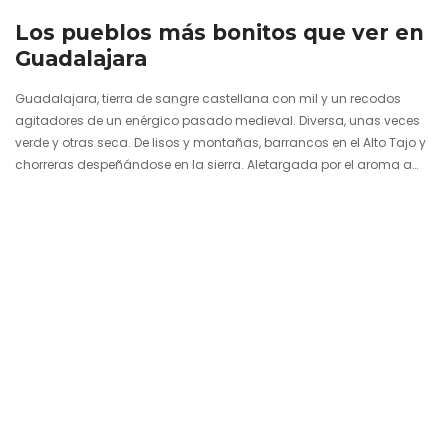
Los pueblos más bonitos que ver en
Guadalajara
Guadalajara, tierra de sangre castellana con mil y un recodos
agitadores de un enérgico pasado medieval. Diversa, unas veces
verde y otras seca. De lisos y montañas, barrancos en el Alto Tajo y
chorreras despeñándose en la sierra. Aletargada por el aroma a
lavanda y el amarillo de los girasoles con los cuales se viste un
estío dulcificado que contrasta con las heladas invernales
encargadas de escarchar los campos. Los últimos hayedos en
nada se asemejan, por ejemplo, a los…