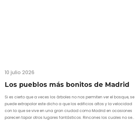
10 julio 2026
Los pueblos más bonitos de Madrid
Si es cierto que a veces los árboles no nos permiten ver el bosque, se
puede extrapolar este dicho a que los edificios altos y la velocidad
con la que se vive en una gran ciudad como Madrid en ocasiones
parecen tapar otros lugares fantásticos. Rincones los cuales no se
caracterizan por su densidad de población o el crecimiento
urbanístico en vertical. La Comunidad de Madrid está plagada de
localidades tranquilas y también hermosas, de pueblos con