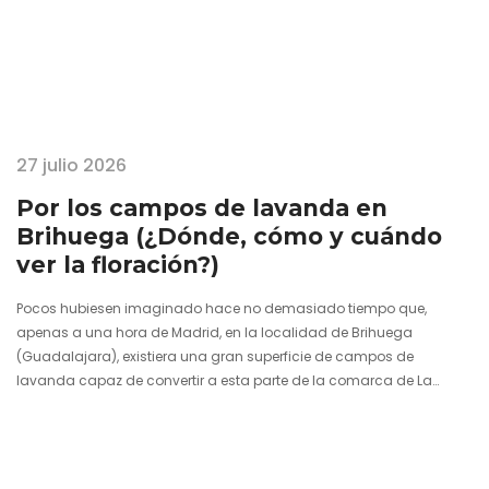
27 julio 2026
Por los campos de lavanda en
Brihuega (¿Dónde, cómo y cuándo
ver la floración?)
Pocos hubiesen imaginado hace no demasiado tiempo que,
apenas a una hora de Madrid, en la localidad de Brihuega
(Guadalajara), existiera una gran superficie de campos de
lavanda capaz de convertir a esta parte de la comarca de La
Alcarria en un pedacito de La Provenza. El color morado se encarga
de teñir unos paisajes bucólicos e inspiradores en cuanto la
floración se hace presente bien entrado el mes de julio. Es entonces
el momento de percibir el aroma de…