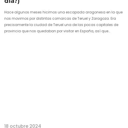
día?)
Hace algunos meses hicimos una escapada aragonesa en la que
nos movimos por distintas comarcas de Teruel y Zaragoza. Era
precisamente la ciudad de Teruel una de las pocas capitales de
provincia que nos quedaban por visitar en España, así que
aprovechamos a utilizarla como base para conocerla y
escaparnos desde la misma a otros pueblos. Se trata de una
localidad muy pequeña y manejable, ideal para un recorrido de un
día. Y es que sólo unas horas bastan para…
18 octubre 2024