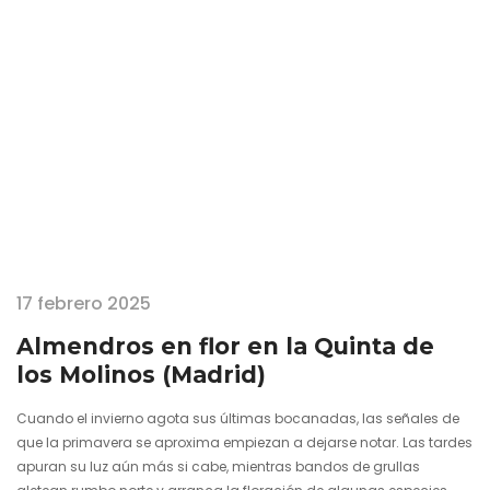
estandartes, con las atalayas árabes sobre colinas desnudas…
17 febrero 2025
Almendros en flor en la Quinta de
los Molinos (Madrid)
Cuando el invierno agota sus últimas bocanadas, las señales de
que la primavera se aproxima empiezan a dejarse notar. Las tardes
apuran su luz aún más si cabe, mientras bandos de grullas