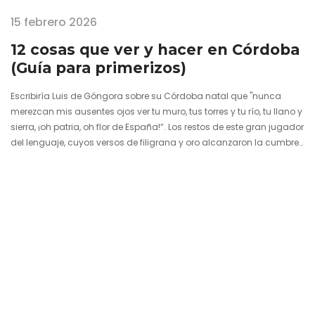
15 febrero 2026
12 cosas que ver y hacer en Córdoba
(Guía para primerizos)
Escribiría Luis de Góngora sobre su Córdoba natal que "nunca
merezcan mis ausentes ojos ver tu muro, tus torres y tu río, tu llano y
sierra, ¡oh patria, oh flor de España!”. Los restos de este gran jugador
del lenguaje, cuyos versos de filigrana y oro alcanzaron la cumbre
de las letras españolas, reposan en una capilla de la Mezquita-
Catedral, pasando desapercibidos y durmientes en esa foresta de
más de un millar de columnas y trescientos sesenta y cinco arcos…