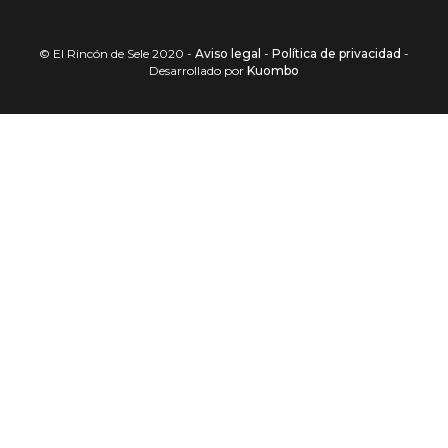
© El Rincón de Sele 2020 -
Aviso legal
-
Política de privacidad
-
Desarrollado por
Kuombo