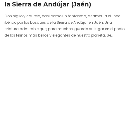
la Sierra de Andújar (Jaén)
Con sigilo y cautela, casi como un fantasma, deambula el lince
ibérico por los bosques de la Sierra de Andújar en Jaén. Una
criatura admirable que, para muchos, guarda su lugar en el podio
de los felinos más bellos y elegantes de nuestro planeta. Se
desplaza como las sombras, pisando la hierba en silencio como si
flotara, y escondiéndose bajo la protección de un matorral o una
encina centenaria. Sabedor de su situación privilegiada en la
cúspide de la cadena…