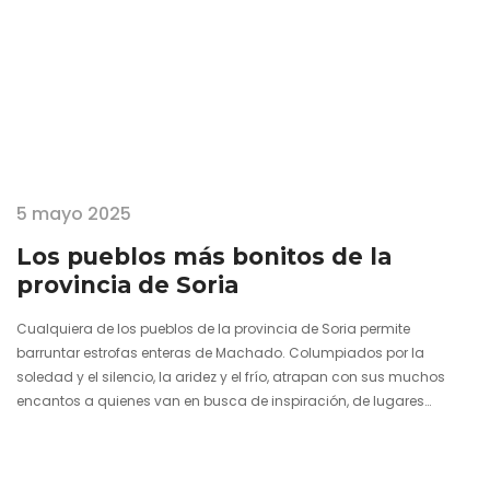
5 mayo 2025
Los pueblos más bonitos de la
provincia de Soria
Cualquiera de los pueblos de la provincia de Soria permite
barruntar estrofas enteras de Machado. Columpiados por la
soledad y el silencio, la aridez y el frío, atrapan con sus muchos
encantos a quienes van en busca de inspiración, de lugares
románticos y becquerianos. Si España se vacía por la gatera de
una puerta soriana, el alma de sus visitantes se sacia con la
energía de viejos castillos medievales que ven ondear sus