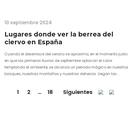
10 septiembre 2024
Lugares donde ver la berrea del
ciervo en España
Cuando el desenlace del verano se aproxima, en el momento justo
en que las primeras lluvias de septiembre aplacan el calor
templando el ambiente, se alcanza un periodo mágico en nuestros
bosques, nuestras montañas y nuestras dehesas. Llegan las
noches donde la naturaleza se empeña (y hace bien) en no
callarse. Y en las cuales los ciervos llevan la voz cantante. Nace la
1
2
…
18
Siguientes
berrea como uno de los últimos ecos de la vida salvaje, un grito de
resistencia que, para…