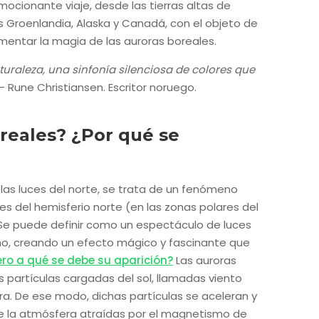
ocionante viaje, desde las tierras altas de
as Groenlandia, Alaska y Canadá, con el objeto de
mentar la magia de las auroras boreales.
uraleza, una sinfonía silenciosa de colores que
 – Rune Christiansen. Escritor noruego.
reales? ¿Por qué se
las luces del norte, se trata de un fenómeno
es del hemisferio norte (en las zonas polares del
. Se puede definir como un espectáculo de luces
rno, creando un efecto mágico y fascinante que
ero a qué se debe su aparición?
Las auroras
partículas cargadas del sol, llamadas viento
rra. De ese modo, dichas partículas se aceleran y
de la atmósfera atraídas por el magnetismo de