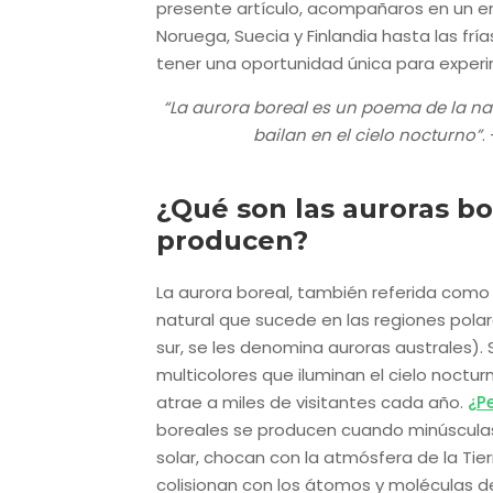
presente artículo, acompañaros en un em
Noruega, Suecia y Finlandia hasta las frí
tener una oportunidad única para experi
“La aurora boreal es un poema de la nat
bailan en el cielo nocturno”
.
¿Qué son las auroras bo
producen?
La aurora boreal, también referida como 
natural que sucede en las regiones polar
sur, se les denomina auroras australes)
multicolores que iluminan el cielo noctu
atrae a miles de visitantes cada año.
¿P
boreales se producen cuando minúsculas 
solar, chocan con la atmósfera de la Tie
colisionan con los átomos y moléculas 