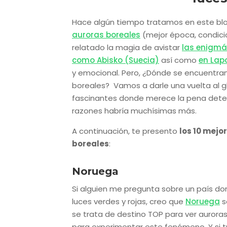
Hace algún tiempo tratamos en este bl
auroras boreales
(mejor época, condicio
relatado la magia de avistar
las enigmát
como Abisko (Suecia)
así como
en Lap
y emocional. Pero, ¿Dónde se encuentran
boreales? Vamos a darle una vuelta al gl
fascinantes donde merece la pena deten
razones habría muchísimas más.
A continuación, te presento
los 10 mejo
boreales
:
Noruega
Si alguien me pregunta sobre un país do
luces verdes y rojas, creo que
Noruega
s
se trata de destino TOP para ver aurora
para experimentar este fenómeno. Y si tu