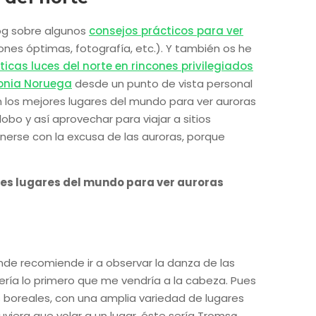
og sobre algunos
consejos prácticos para ver
nes óptimas, fotografía, etc.). Y también os he
icas luces del norte en rincones privilegiados
onia Noruega
desde un punto de vista personal
 los mejores lugares del mundo para ver auroras
obo y así aprovechar para viajar a sitios
erse con la excusa de las auroras, porque
res lugares del mundo para ver auroras
nde recomiende ir a observar la danza de las
ería lo primero que me vendría a la cabeza. Pues
s boreales, con una amplia variedad de lugares
viera que volar a un lugar, éste sería Tromsø,