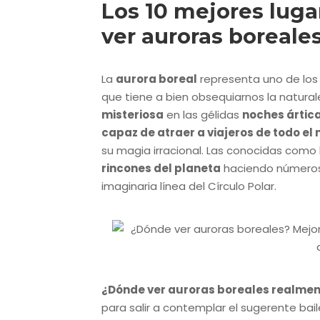
Los 10 mejores lug
ver auroras boreale
La
aurora boreal
representa uno de los
que tiene a bien obsequiarnos la natura
misteriosa
en las gélidas
noches ártic
capaz de atraer a viajeros de todo e
su magia irracional. Las conocidas como 
rincones del planeta
haciendo números 
imaginaria línea del Círculo Polar.
¿Dónde ver auroras boreales realme
para salir a contemplar el sugerente baile