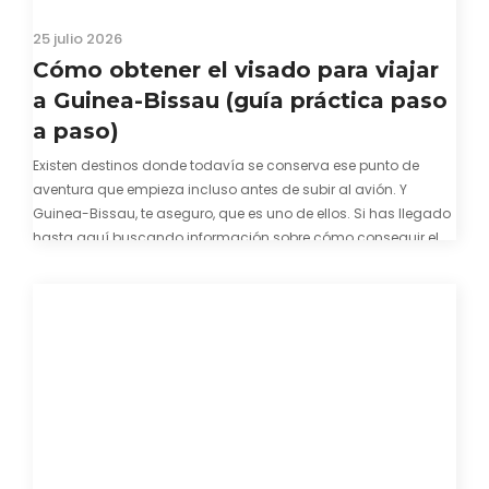
25 julio 2026
Cómo obtener el visado para viajar
a Guinea-Bissau (guía práctica paso
a paso)
Existen destinos donde todavía se conserva ese punto de
aventura que empieza incluso antes de subir al avión. Y
Guinea-Bissau, te aseguro, que es uno de ellos. Si has llegado
hasta aquí buscando información sobre cómo conseguir el
visado para entrar a Guinea-Bissau, probablemente ya te
hayas encontrado con que…