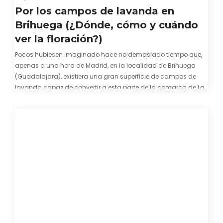
Por los campos de lavanda en
Brihuega (¿Dónde, cómo y cuándo
ver la floración?)
Pocos hubiesen imaginado hace no demasiado tiempo que,
apenas a una hora de Madrid, en la localidad de Brihuega
(Guadalajara), existiera una gran superficie de campos de
lavanda capaz de convertir a esta parte de la comarca de La
Alcarria en un pedacito de La Provenza. El color morado se…