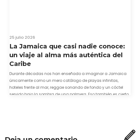
25 julio 2026
La Jamaica que casi nadie conoce:
un viaje al alma más auténtica del
Caribe
Durante décadas nos han enseñado a imaginar a Jamaica
únicamente como un mero catálogo de playas infinitas,
hoteles frente al mar, reggae sonando de fondo y un cóctel
servido bajo la sombra de una palmera. Eso también es cierto.
Y bien apetecible, por supuesto. Pero representa una imagen
incompleta. Porque…
Deja un comentario