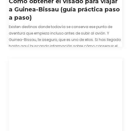
Cómo obtener el visado para viajar
a Guinea-Bissau (guía práctica paso
a paso)
Existen destinos donde todavía se conserva ese punto de
aventura que empieza incluso antes de subir al avión. Y
Guinea-Bissau, te aseguro, que es uno de ellos. Si has llegado
hasta aquí buscando información sobre cómo conseguir el
visado para entrar a Guinea-Bissau, probablemente ya te
hayas encontrado con que…