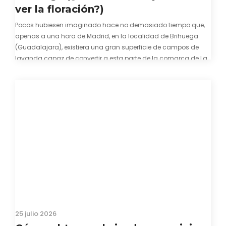
ver la floración?)
Pocos hubiesen imaginado hace no demasiado tiempo que,
apenas a una hora de Madrid, en la localidad de Brihuega
(Guadalajara), existiera una gran superficie de campos de
lavanda capaz de convertir a esta parte de la comarca de La
Alcarria en un pedacito de La Provenza. El color morado se…
25 julio 2026