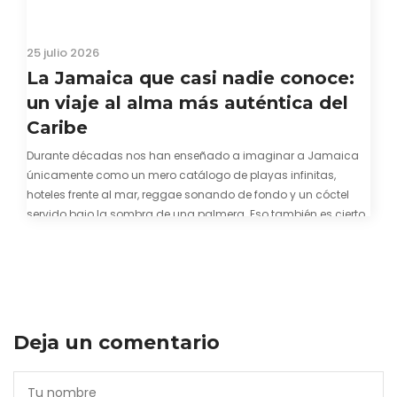
25 julio 2026
La Jamaica que casi nadie conoce:
un viaje al alma más auténtica del
Caribe
Durante décadas nos han enseñado a imaginar a Jamaica
únicamente como un mero catálogo de playas infinitas,
hoteles frente al mar, reggae sonando de fondo y un cóctel
servido bajo la sombra de una palmera. Eso también es cierto.
Y bien apetecible, por supuesto. Pero representa una imagen
incompleta. Porque…
Deja un comentario