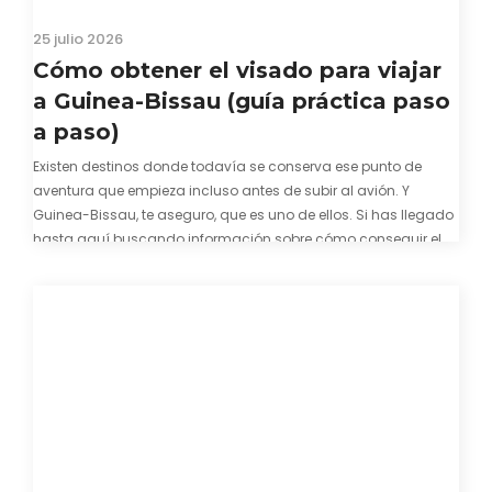
25 julio 2026
Cómo obtener el visado para viajar
a Guinea-Bissau (guía práctica paso
a paso)
Existen destinos donde todavía se conserva ese punto de
aventura que empieza incluso antes de subir al avión. Y
Guinea-Bissau, te aseguro, que es uno de ellos. Si has llegado
hasta aquí buscando información sobre cómo conseguir el
visado para entrar a Guinea-Bissau, probablemente ya te
hayas encontrado con que…