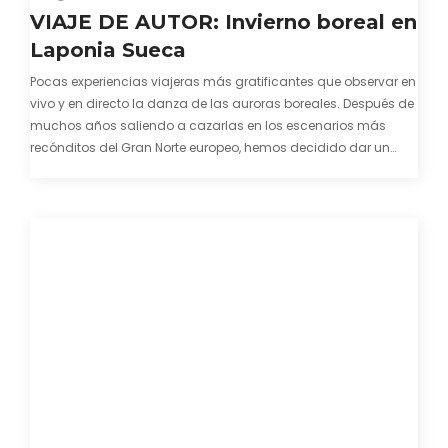
VIAJE DE AUTOR: Invierno boreal en
Laponia Sueca
Pocas experiencias viajeras más gratificantes que observar en
vivo y en directo la danza de las auroras boreales. Después de
muchos años saliendo a cazarlas en los escenarios más
recónditos del Gran Norte europeo, hemos decidido dar un
paso más y establecernos en un rincón privilegiado y poco
transitado de…