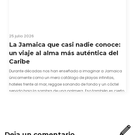
25 julio 2026
La Jamaica que casi nadie conoce:
un viaje al alma más auténtica del
Caribe
Durante décadas nos han enseñado a imaginar a Jamaica
únicamente como un mero catálogo de playas infinitas,
hoteles frente al mar, reggae sonando de fondo y un cóctel
servido bajo la sombra de una palmera. Eso también es cierto.
Y bien apetecible, por supuesto. Pero representa una imagen
incompleta. Porque…
Deja un comentario