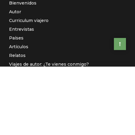
Bienvenidos
Autor
Curriculum viajero
Entrevistas
Países
Artículos
Relatos
Viajes de autor: ¿Te vienes conmigo?
El Galeón de Manila (Radio)
Contacto
© El Rincón de Sele 2020 -
Aviso legal
-
Política de privacidad
-
Desarrollado por
Kuombo