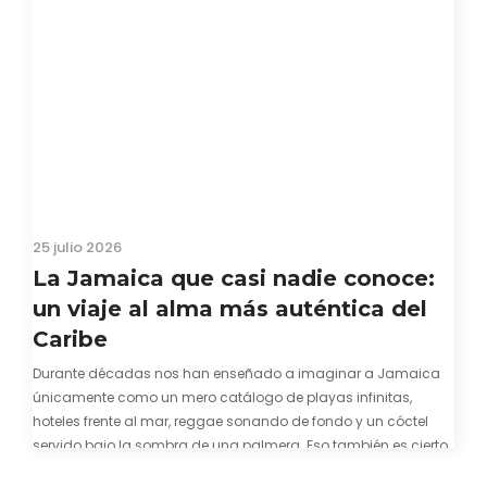
25 julio 2026
La Jamaica que casi nadie conoce:
un viaje al alma más auténtica del
Caribe
Durante décadas nos han enseñado a imaginar a Jamaica
únicamente como un mero catálogo de playas infinitas,
hoteles frente al mar, reggae sonando de fondo y un cóctel
servido bajo la sombra de una palmera. Eso también es cierto.
Y bien apetecible, por supuesto. Pero representa una imagen