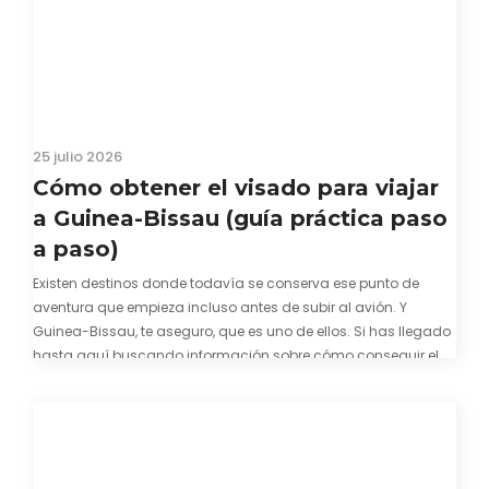
25 julio 2026
Cómo obtener el visado para viajar
a Guinea-Bissau (guía práctica paso
a paso)
Existen destinos donde todavía se conserva ese punto de
aventura que empieza incluso antes de subir al avión. Y
Guinea-Bissau, te aseguro, que es uno de ellos. Si has llegado
hasta aquí buscando información sobre cómo conseguir el
visado para entrar a Guinea-Bissau, probablemente ya te
hayas encontrado con que…