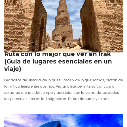
17 junio 2024
Ruta con lo mejor que ver en Irak
(Guía de lugares esenciales en un
viaje)
Pedacitos de Historia, de lo que fuimos y de lo que somos, brotan de
la mítica tierra entre dos ríos. Viajar a Irak permite surcar casi a
solas las arenas del tiempo y acariciar con la yema de los dedos
los primeros hitos de la Antigüedad. De sus llanuras y ruinas
ancestrales resuenan todavía los susurros de la gran
Mesopotamia. Una aventura que representa un viaje al corazón
mismo de la civilización, donde los vestigios de un pasado
glorioso y…