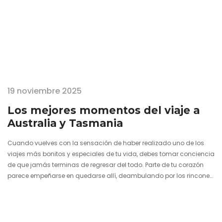
19 noviembre 2025
Los mejores momentos del viaje a
Australia y Tasmania
Cuando vuelves con la sensación de haber realizado uno de los
viajes más bonitos y especiales de tu vida, debes tomar conciencia
de que jamás terminas de regresar del todo. Parte de tu corazón
parece empeñarse en quedarse allí, deambulando por los rincones
que la memoria será incapaz de borrar mientras recreas instantes
a lomos de una adrenalina galopante. Esa es, al menos, mi
percepción recién llegado de un espectacular viaje por Australia y
Tasmania. Como si fuera incapaz de…