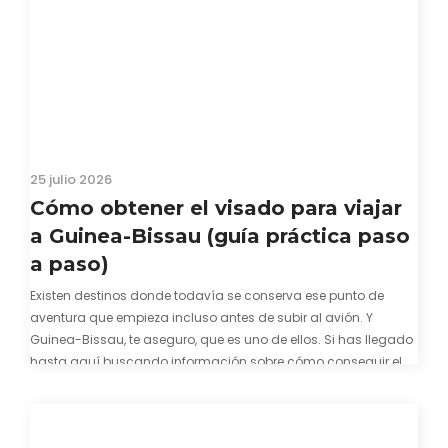
25 julio 2026
Cómo obtener el visado para viajar
a Guinea-Bissau (guía práctica paso
a paso)
Existen destinos donde todavía se conserva ese punto de
aventura que empieza incluso antes de subir al avión. Y
Guinea-Bissau, te aseguro, que es uno de ellos. Si has llegado
hasta aquí buscando información sobre cómo conseguir el
visado para entrar a Guinea-Bissau, probablemente ya te
hayas encontrado con que…