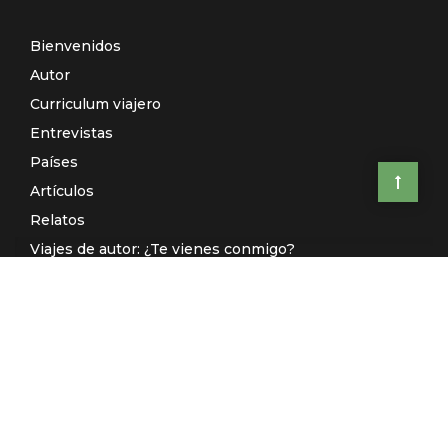
Bienvenidos
Autor
Curriculum viajero
Entrevistas
Países
Artículos
Relatos
Viajes de autor: ¿Te vienes conmigo?
El Galeón de Manila (Radio)
Contacto
© El Rincón de Sele 2020 -
Aviso legal
-
Política de privacidad
-