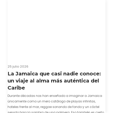
25 julio 2026
La Jamaica que casi nadie conoce:
un viaje al alma más auténtica del
Caribe
Durante décadas nos han enseñado a imaginar a Jamaica
únicamente como un mero catálogo de playas infinitas,
hoteles frente al mar, reggae sonando de fondo y un cóctel
servido bajo la sombra de una palmera. Eso también es cierto.