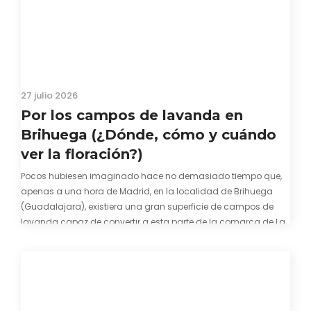
27 julio 2026
Por los campos de lavanda en
Brihuega (¿Dónde, cómo y cuándo
ver la floración?)
Pocos hubiesen imaginado hace no demasiado tiempo que,
apenas a una hora de Madrid, en la localidad de Brihuega
(Guadalajara), existiera una gran superficie de campos de
lavanda capaz de convertir a esta parte de la comarca de La
Alcarria en un pedacito de La Provenza. El color morado se…