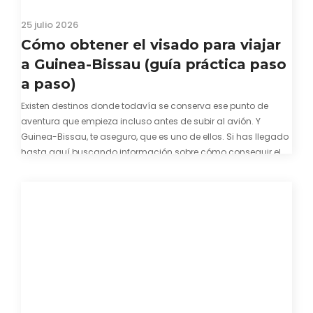
25 julio 2026
Cómo obtener el visado para viajar
a Guinea-Bissau (guía práctica paso
a paso)
Existen destinos donde todavía se conserva ese punto de
aventura que empieza incluso antes de subir al avión. Y
Guinea-Bissau, te aseguro, que es uno de ellos. Si has llegado
hasta aquí buscando información sobre cómo conseguir el
visado para entrar a Guinea-Bissau, probablemente ya te
hayas encontrado con que…