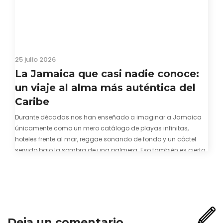
25 julio 2026
La Jamaica que casi nadie conoce:
un viaje al alma más auténtica del
Caribe
Durante décadas nos han enseñado a imaginar a Jamaica
únicamente como un mero catálogo de playas infinitas,
hoteles frente al mar, reggae sonando de fondo y un cóctel
servido bajo la sombra de una palmera. Eso también es cierto.
Y bien apetecible, por supuesto. Pero representa una imagen
incompleta. Porque…
Deja un comentario