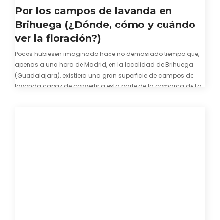
Por los campos de lavanda en
Brihuega (¿Dónde, cómo y cuándo
ver la floración?)
Pocos hubiesen imaginado hace no demasiado tiempo que,
apenas a una hora de Madrid, en la localidad de Brihuega
(Guadalajara), existiera una gran superficie de campos de
lavanda capaz de convertir a esta parte de la comarca de La
Alcarria en un pedacito de La Provenza. El color morado se…