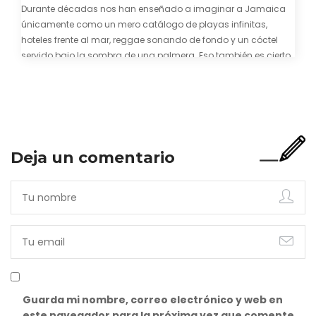
Durante décadas nos han enseñado a imaginar a Jamaica
únicamente como un mero catálogo de playas infinitas,
hoteles frente al mar, reggae sonando de fondo y un cóctel
servido bajo la sombra de una palmera. Eso también es cierto.
Y bien apetecible, por supuesto. Pero representa una imagen
incompleta. Porque…
Deja un comentario
Guarda mi nombre, correo electrónico y web en
este navegador para la próxima vez que comente.