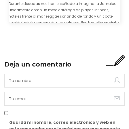
Durante décadas nos han enseñado a imaginar a Jamaica
únicamente como un mero catálogo de playas infinitas,
hoteles frente al mar, reggae sonando de fondo y un cóctel
servido bajo la sombra de una palmera. Eso también es cierto.
Y bien apetecible, por supuesto. Pero representa una imagen
incompleta. Porque…
Deja un comentario
Guarda mi nombre, correo electrónico y web en
este navegador para la próxima vez que comente.