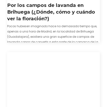
Por los campos de lavanda en
Brihuega (¿Dónde, cómo y cuándo
ver la floración?)
Pocos hubiesen imaginado hace no demasiado tiempo que,
apenas a una hora de Madrid, en la localidad de Brihuega
(Guadalajara), existiera una gran superficie de campos de
lavanda capaz de convertir a esta parte de la comarca de La
Alcarria en un pedacito de La Provenza. El color morado se…