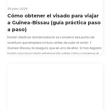
25 julio 2026
Cómo obtener el visado para viajar
a Guinea-Bissau (guía práctica paso
a paso)
Existen destinos donde todavía se conserva ese punto de
aventura que empieza incluso antes de subir al avión. Y
Guinea-Bissau, te aseguro, que es uno de ellos. Si has llegado
hasta aquí buscando información sobre cómo conseguir el
visado para entrar a Guinea-Bissau, probablemente ya te
hayas encontrado con que…