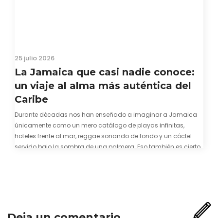
25 julio 2026
La Jamaica que casi nadie conoce:
un viaje al alma más auténtica del
Caribe
Durante décadas nos han enseñado a imaginar a Jamaica
únicamente como un mero catálogo de playas infinitas,
hoteles frente al mar, reggae sonando de fondo y un cóctel
servido bajo la sombra de una palmera. Eso también es cierto.
Y bien apetecible, por supuesto. Pero representa una imagen
incompleta. Porque…
Deja un comentario