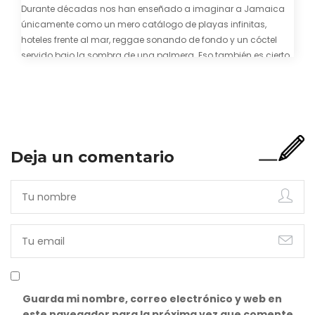
Durante décadas nos han enseñado a imaginar a Jamaica
únicamente como un mero catálogo de playas infinitas,
hoteles frente al mar, reggae sonando de fondo y un cóctel
servido bajo la sombra de una palmera. Eso también es cierto.
Y bien apetecible, por supuesto. Pero representa una imagen
incompleta. Porque…
Deja un comentario
Guarda mi nombre, correo electrónico y web en
este navegador para la próxima vez que comente.