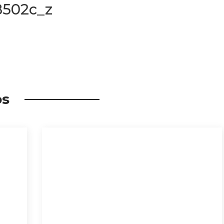
8502c_z
os