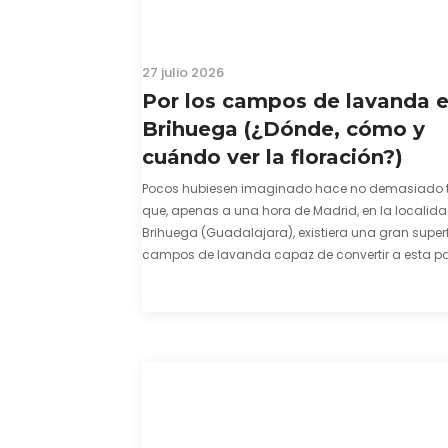
27 julio 2026
Por los campos de lavanda 
Brihuega (¿Dónde, cómo y
cuándo ver la floración?)
Pocos hubiesen imaginado hace no demasiado 
que, apenas a una hora de Madrid, en la localid
Brihuega (Guadalajara), existiera una gran superf
campos de lavanda capaz de convertir a esta par
comarca de La Alcarria en un pedacito de La Prov
color morado se…