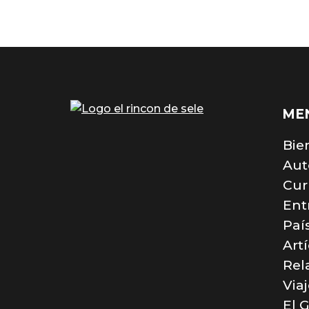
ME
Bie
Aut
Cur
Ent
Paí
Art
Rel
Via
El 