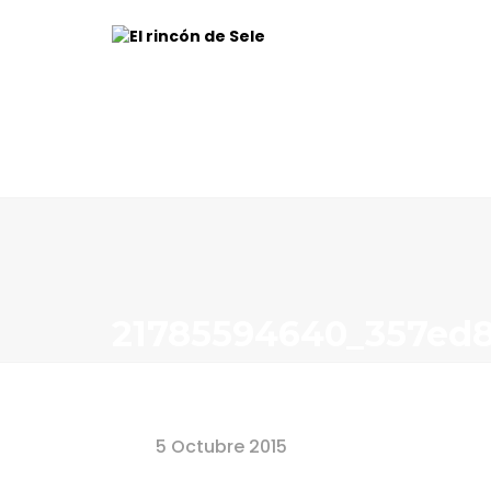
21785594640_357ed8
Home
21785594640_357ed8502c_z
5 Octubre 2015