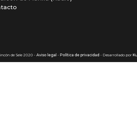
tacto
incón de Sele 2020 -
Aviso legal
-
Política de privacidad
- Desarrollado por
K