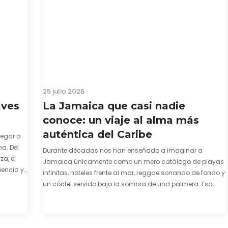
25 julio 2026
aves
La Jamaica que casi nadie
conoce: un viaje al alma más
auténtica del Caribe
legar a
a. Del
Durante décadas nos han enseñado a imaginar a
za, el
Jamaica únicamente como un mero catálogo de playas
iencia y
infinitas, hoteles frente al mar, reggae sonando de fondo y
e y
un cóctel servido bajo la sombra de una palmera. Eso
también es cierto. Y bien apetecible, por supuesto. Pero
representa una imagen incompleta. Porque…