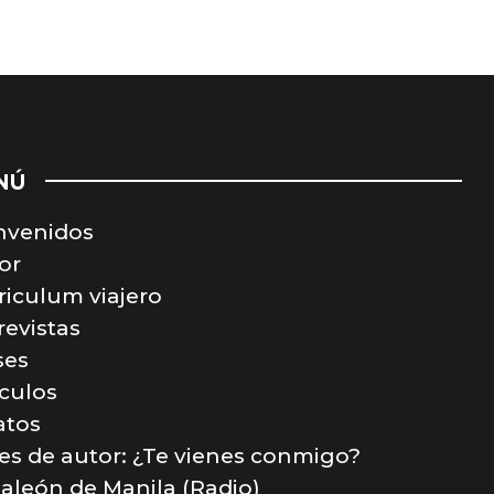
NÚ
nvenidos
or
riculum viajero
revistas
ses
ículos
atos
jes de autor: ¿Te vienes conmigo?
Galeón de Manila (Radio)