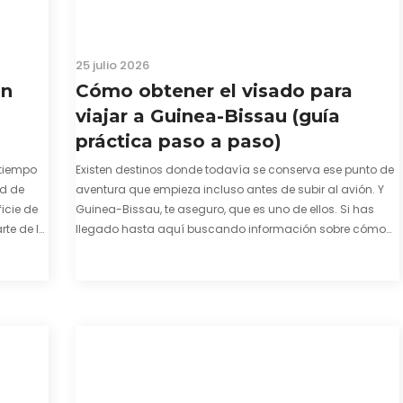
25 julio 2026
en
Cómo obtener el visado para
viajar a Guinea-Bissau (guía
práctica paso a paso)
tiempo
Existen destinos donde todavía se conserva ese punto de
ad de
aventura que empieza incluso antes de subir al avión. Y
icie de
Guinea-Bissau, te aseguro, que es uno de ellos. Si has
te de la
llegado hasta aquí buscando información sobre cómo
enza. El
conseguir el visado para entrar a Guinea-Bissau,
probablemente ya te hayas encontrado con que…