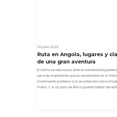
25 julio 2026
Ruta en Angola, lugares y cl
de una gran aventura
El cómo se reacciona ante la adversidad puede l
ser más importante que la adversidad en sí mism
movimiento posterior a lo acontecido nace la fuer
motor. Y, si un país de África puede hablar de resil
una capacidad innata para mirar hacia adelant
mostrarse…