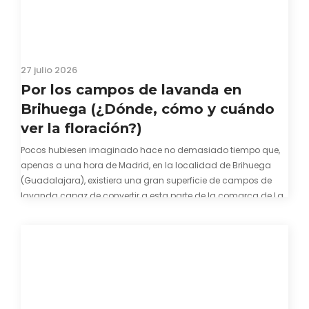
27 julio 2026
Por los campos de lavanda en
Brihuega (¿Dónde, cómo y cuándo
ver la floración?)
Pocos hubiesen imaginado hace no demasiado tiempo que,
apenas a una hora de Madrid, en la localidad de Brihuega
(Guadalajara), existiera una gran superficie de campos de
lavanda capaz de convertir a esta parte de la comarca de La
Alcarria en un pedacito de La Provenza. El color morado se…