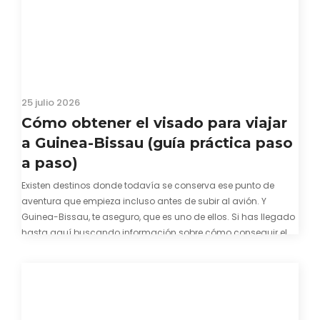
25 julio 2026
Cómo obtener el visado para viajar
a Guinea-Bissau (guía práctica paso
a paso)
Existen destinos donde todavía se conserva ese punto de
aventura que empieza incluso antes de subir al avión. Y
Guinea-Bissau, te aseguro, que es uno de ellos. Si has llegado
hasta aquí buscando información sobre cómo conseguir el
visado para entrar a Guinea-Bissau, probablemente ya te
hayas encontrado con que…