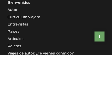
Bienvenidos
Autor
Curriculum viajero
Entrevistas
Países
Artículos
Relatos
Viajes de autor: ¿Te vienes conmigo?
El Galeón de Manila (Radio)
Contacto
© El Rincón de Sele 2020 -
Aviso legal
-
Política de privacidad
-
Desarrollado por
Kuombo