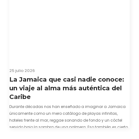
25 julio 2026
La Jamaica que casi nadie conoce:
un viaje al alma más auténtica del
Caribe
Durante décadas nos han enseñado a imaginar a Jamaica
únicamente como un mero catálogo de playas infinitas,
hoteles frente al mar, reggae sonando de fondo y un cóctel
servido bajo la sombra de una palmera. Eso también es cierto.
Y bien apetecible, por supuesto. Pero representa una imagen