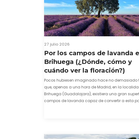
27 julio 2026
Por los campos de lavanda 
Brihuega (¿Dónde, cómo y
cuándo ver la floración?)
Pocos hubiesen imaginado hace no demasiado 
que, apenas a una hora de Madrid, en la localid
Brihuega (Guadalajara), existiera una gran superf
campos de lavanda capaz de convertir a esta par
comarca de La Alcarria en un pedacito de La Prov
color morado se…