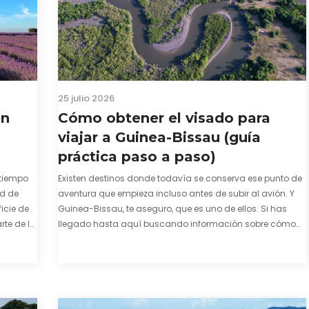
25 julio 2026
en
Cómo obtener el visado para
viajar a Guinea-Bissau (guía
práctica paso a paso)
tiempo
Existen destinos donde todavía se conserva ese punto de
ad de
aventura que empieza incluso antes de subir al avión. Y
icie de
Guinea-Bissau, te aseguro, que es uno de ellos. Si has
te de la
llegado hasta aquí buscando información sobre cómo
enza. El
conseguir el visado para entrar a Guinea-Bissau,
probablemente ya te hayas encontrado con que…