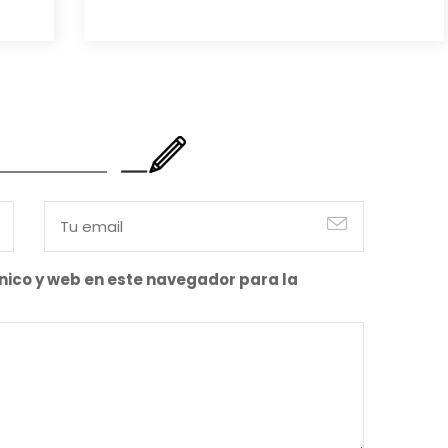
también es cierto. Y bien apetecible, por supuesto. Pero
representa una imagen incompleta. Porque…
nico y web en este navegador para la