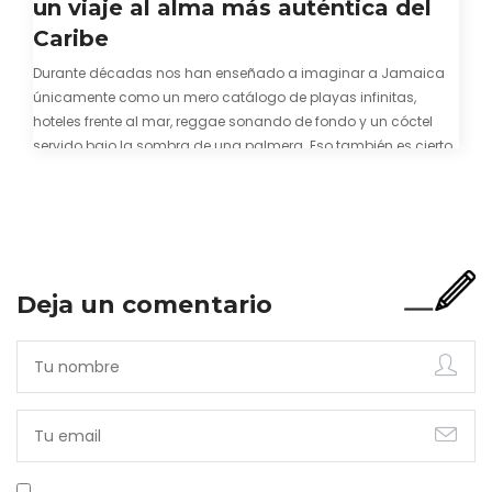
un viaje al alma más auténtica del
Caribe
Durante décadas nos han enseñado a imaginar a Jamaica
únicamente como un mero catálogo de playas infinitas,
hoteles frente al mar, reggae sonando de fondo y un cóctel
servido bajo la sombra de una palmera. Eso también es cierto.
Y bien apetecible, por supuesto. Pero representa una imagen
incompleta. Porque…
Deja un comentario