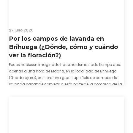
27 julio 2026
Por los campos de lavanda en
Brihuega (¿Dónde, cómo y cuándo
ver la floración?)
Pocos hubiesen imaginado hace no demasiado tiempo que,
apenas a una hora de Madrid, en la localidad de Brihuega
(Guadalajara), existiera una gran superficie de campos de
lavanda capaz de convertir a esta parte de la comarca de La
Alcarria en un pedacito de La Provenza. El color morado se…