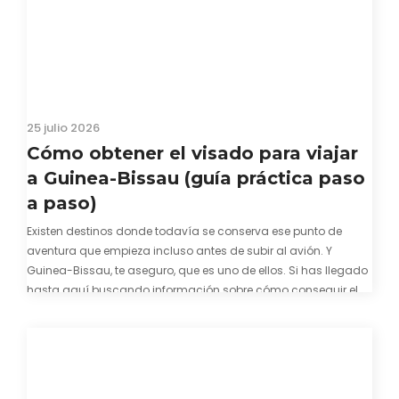
25 julio 2026
Cómo obtener el visado para viajar
a Guinea-Bissau (guía práctica paso
a paso)
Existen destinos donde todavía se conserva ese punto de
aventura que empieza incluso antes de subir al avión. Y
Guinea-Bissau, te aseguro, que es uno de ellos. Si has llegado
hasta aquí buscando información sobre cómo conseguir el
visado para entrar a Guinea-Bissau, probablemente ya te
hayas encontrado con que…