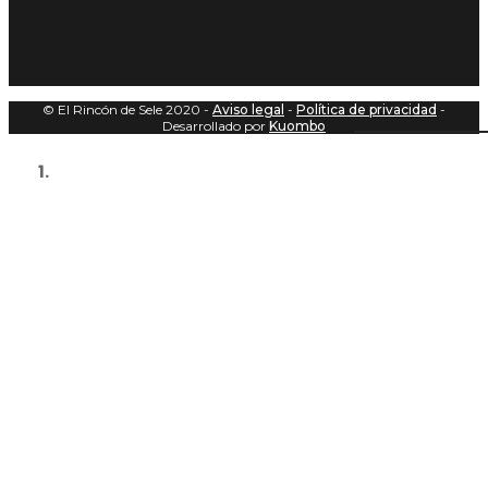
© El Rincón de Sele 2020 -
Aviso legal
-
Política de privacidad
-
Desarrollado por
Kuombo
Home
Portada Ciudadela de Celestino Solar en Gijón