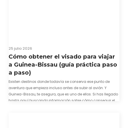
25 julio 2026
Cómo obtener el visado para viajar
a Guinea-Bissau (guía práctica paso
a paso)
Existen destinos donde todavía se conserva ese punto de
aventura que empieza incluso antes de subir al avión. Y
Guinea-Bissau, te aseguro, que es uno de ellos. Si has llegado
hasta aquí buscando información sobre cómo conseguir el
visado para entrar a Guinea-Bissau, probablemente ya te
hayas encontrado con que…