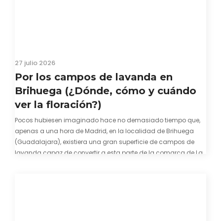
27 julio 2026
Por los campos de lavanda en
Brihuega (¿Dónde, cómo y cuándo
ver la floración?)
Pocos hubiesen imaginado hace no demasiado tiempo que,
apenas a una hora de Madrid, en la localidad de Brihuega
(Guadalajara), existiera una gran superficie de campos de
lavanda capaz de convertir a esta parte de la comarca de La
Alcarria en un pedacito de La Provenza. El color morado se…