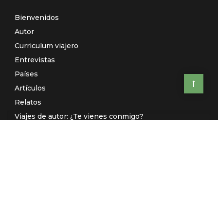
Bienvenidos
Autor
Curriculum viajero
Entrevistas
Países
Artículos
Relatos
Viajes de autor: ¿Te vienes conmigo?
El Galeón de Manila (Radio)
Contacto
© El Rincón de Sele 2020 -
Aviso legal
-
Política de privacidad
-