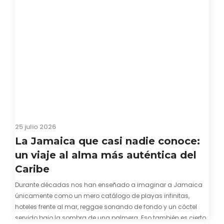
25 julio 2026
La Jamaica que casi nadie conoce:
un viaje al alma más auténtica del
Caribe
Durante décadas nos han enseñado a imaginar a Jamaica
únicamente como un mero catálogo de playas infinitas,
hoteles frente al mar, reggae sonando de fondo y un cóctel
servido bajo la sombra de una palmera. Eso también es cierto.