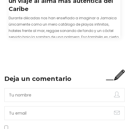
un viaje al alma más auténtica del
Caribe
Durante décadas nos han enseñado a imaginar a Jamaica
únicamente como un mero catálogo de playas infinitas,
hoteles frente al mar, reggae sonando de fondo y un cóctel
servido bajo la sombra de una palmera. Eso también es cierto.
Y bien apetecible, por supuesto. Pero representa una imagen
incompleta. Porque…
Deja un comentario