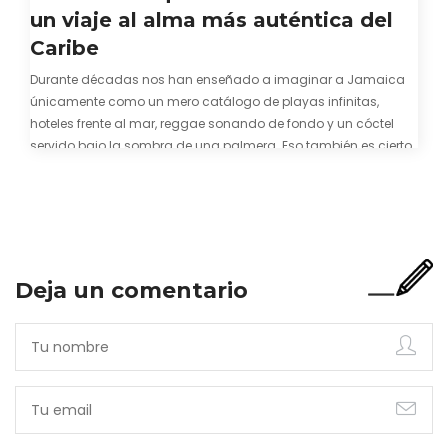
un viaje al alma más auténtica del
Caribe
Durante décadas nos han enseñado a imaginar a Jamaica
únicamente como un mero catálogo de playas infinitas,
hoteles frente al mar, reggae sonando de fondo y un cóctel
servido bajo la sombra de una palmera. Eso también es cierto.
Y bien apetecible, por supuesto. Pero representa una imagen
incompleta. Porque…
Deja un comentario